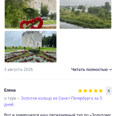
высшем уровне.
Показали и рассказали с душой Профессионалы
своего дела.
Отель, заселение заслуживает похвал.
Обязательно буду обращаться только к вам и вас
рекомендовать
3 августа 2026
Читать полностью
Елена
5
о туре –
Золотое кольцо из Санкт-Петербурга за 5
дней
Вот и завершился наш пятидневный тур по «Золотому