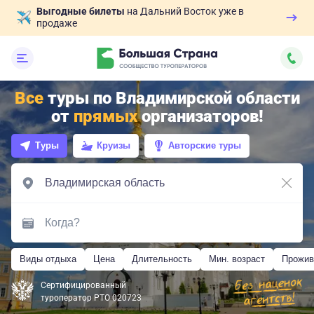
Выгодные билеты
на Дальний Восток уже в
продаже
Все
туры по Владимирской области
от
прямых
организаторов!
Туры
Круизы
Авторские туры
Виды отдыха
Цена
Длительность
Мин. возраст
Прожив
Сертифицированный
туроператор РТО 020723