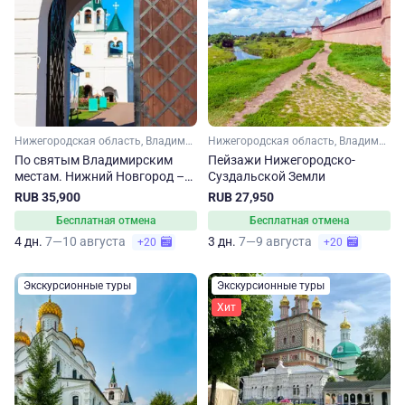
Нижегородская область, Владимирская область, Золотое кольцо, Малое Золотое кольцо
Нижегородская область, Владимирская область, Золотое кольцо, Малое Золотое кольцо
По святым Владимирским
Пейзажи Нижегородско-
местам. Нижний Новгород –
Суздальской Земли
Владимир – Муром
RUB 35,900
RUB 27,950
Бесплатная отмена
Бесплатная отмена
4 дн.
7—10 августа
3 дн.
7—9 августа
+20
+20
Экскурсионные туры
Экскурсионные туры
Хит