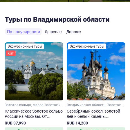
Туры по Владимирской области
По популярности
Дешевле
Дороже
Экскурсионные туры
Экскурсионные туры
Хит
Золотое кольцо, Малое Золотое кольцо, Ярославская область, Ивановская область, Костромская область, Владимирская область, Московская область
Владимирская область, Золотое кольцо, Малое Золотое кольцо
Классическое Золотое кольцо
Серебряный сокол, золотой
России из Москвы. От
лев и белый камень.
Сергиева Посада до
Владимир – Суздаль – Муром
RUB 37,990
RUB 14,200
Владимира