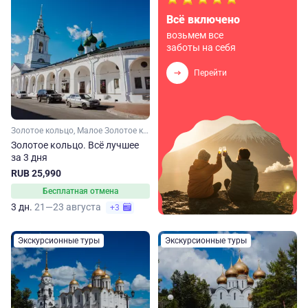
Всё включено
возьмем все
заботы на себя
Перейти
Золотое кольцо, Малое Золотое кольцо, Ивановская область, Ярославская область, Московская область, Владимирская область, Костромская область
Золотое кольцо. Всё лучшее
за 3 дня
RUB 25,990
Бесплатная отмена
3 дн.
21—23 августа
+3
Экскурсионные туры
Экскурсионные туры