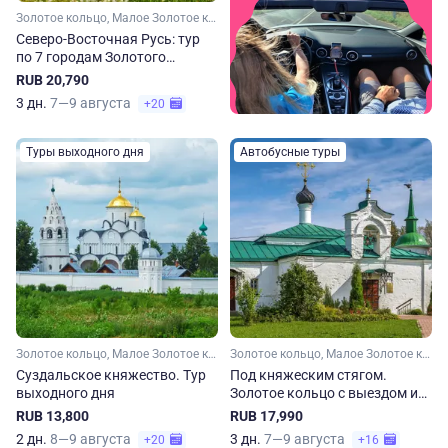
Золотое кольцо, Малое Золотое кольцо, Московская область, Владимирская область, Костромская область, Ярославская область, Ивановская область
Северо-Восточная Русь: тур
по 7 городам Золотого
кольца. Весна-осень
RUB 20,790
3 дн.
7—9 августа
+20
Туры выходного дня
Автобусные туры
Золотое кольцо, Малое Золотое кольцо, Владимирская область
Золотое кольцо, Малое Золотое кольцо, Московская область, Владимирская область, Ярославская область
Суздальское княжество. Тур
Под княжеским стягом.
выходного дня
Золотое кольцо с выездом из
Москвы по пятницам
RUB 13,800
RUB 17,990
2 дн.
8—9 августа
3 дн.
7—9 августа
+20
+16