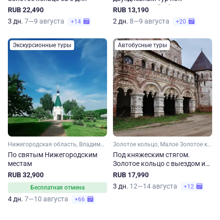
Владимирской области
RUB 22,490
RUB 13,190
3 дн.
7—9 августа
2 дн.
8—9 августа
+14
+20
Экскурсионные туры
Автобусные туры
Нижегородская область, Владимирская область
Золотое кольцо, Малое Золотое кольцо, Московская область, Владимирская область, Ярославская область
По святым Нижегородским
Под княжеским стягом.
местам
Золотое кольцо с выездом из
Москвы по средам
RUB 32,900
RUB 17,990
3 дн.
12—14 августа
+12
Бесплатная отмена
4 дн.
7—10 августа
+66