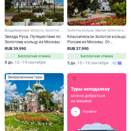
Владимирская область, Золотое кольцо, Рязанская область, Нижегородская область, Костромская область, Ярославская область, Малое Золотое кольцо, Московская область, Ивановская область
Золотое кольцо, Малое Золотое кольцо, Ярославская область, Ивановская область, Костромская область, Владимирская область, Московская область
Звезда Руси. Путешествие по
Классическое Золотое кольцо
Золотому кольцу из Москвы
России из Москвы. От
Владимира до Сергиева
RUB 59,990
RUB 37,990
Посада
Бесплатная отмена
Бесплатная отмена
8 дн.
12—19 сентября
5 дн.
15—19 сентября
+2
Экскурсионные туры
Туры неподалеку
можно добраться
на машине
Перейти