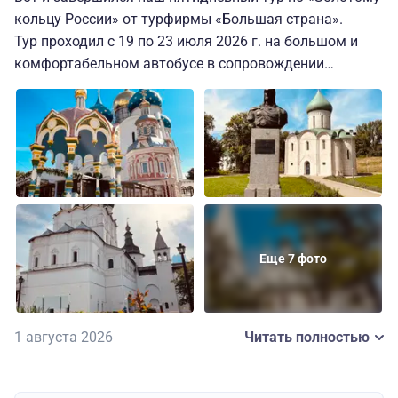
кольцу России» от турфирмы «Большая страна».
Тур проходил с 19 по 23 июля 2026 г. на большом и
комфортабельном автобусе в сопровождении
профессиональных водителей Дмитрия и Сергея.
За пять дней тура мы посетили девять прекрасных и
уникальных городов, а благодаря нашему
замечательному экскурсоводу Людмиле В., мы
окунулись в историю, культуру и быт старинной Руси.
Людмила В. профессионал своего дела, интересный
рассказчик и хороший организатор. С ее стороны
Еще 7 фото
проделана большая работа, чтобы наше путешествие
было невероятно интересным и запоминающим.
1 августа 2026
Читать полностью