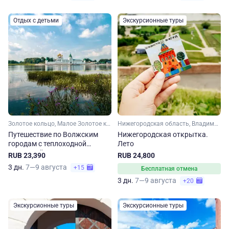
Отдых с детьми
Экскурсионные туры
Золотое кольцо, Малое Золотое кольцо, Владимирская область, Ивановская область, Костромская область
Нижегородская область, Владимирская область
Путешествие по Волжским
Нижегородская открытка.
городам с теплоходной
Лето
прогулкой
RUB 23,390
RUB 24,800
3 дн.
7—9 августа
+15
Бесплатная отмена
3 дн.
7—9 августа
+20
Экскурсионные туры
Экскурсионные туры