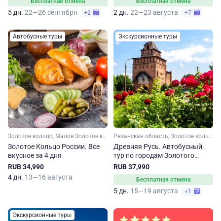
Бесплатная отмена
Бесплатная отмена
5 дн.
22—26 сентября
2 дн.
22—23 августа
+2
+7
Автобусные туры
Экскурсионные туры
Золотое кольцо, Малое Золотое кольцо, Ярославская область, Костромская область, Владимирская область, Московская область, Ивановская область
Рязанская область, Золотое кольцо, Владимирская область, Нижегородская область, Малое Золотое кольцо, Московская область
Золотое Кольцо России. Все
Древняя Русь. Автобусный
вкусное за 4 дня
тур по городам Золотого
кольца
RUB 34,990
RUB 37,990
4 дн.
13—16 августа
Бесплатная отмена
5 дн.
15—19 августа
+1
Экскурсионные туры