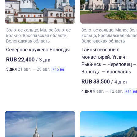
Золотое кольцо
Малое Золотое
Золотое кольцо
Малое Зол
кольцо
Ярославская область
кольцо
Ярославская обла
Вологодская область
Вологодская область
Северное кружево Вологды
Тайны северных
монастырей. Углич –
RUB 22,400
/ 3 дня
Рыбинск – Череповец –
3 дня
21 авг. — 23 авг.
+15
Вологда – Ярославль
RUB 33,500
/ 4 дня
4 дня
9 авг. — 12 авг.
+11