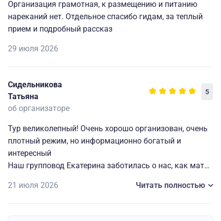
Организация грамотная, к размещению и питанию
нареканий нет. Отдельное спасибо гидам, за теплый
прием и подробный рассказ
29 июля 2026
Сидельникова
5
Татьяна
об организаторе
Тур великолепный! Очень хорошо организован, очень
плотный режим, но информационно богатый и
интересный
Наш групповод Екатерина заботилась о нас, как мать
о детишках. Ни каких забот и проблем.
21 июля 2026
Читать полностью
Города, которые посмотрели - это наш русский рай
(чистота, тишина, уют). Были в некоторых из них
давно, сейчас это небо и земля.