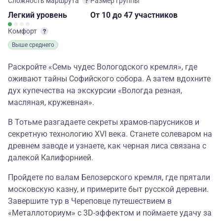
Сложность маршрута
Размер группы
Легкий
уровень
От 10
до 47 участников
Комфорт
Выше среднего
Раскройте «Семь чудес Вологодского кремля», где
оживают тайны Софийского собора. А затем вдохните
дух купечества на экскурсии «Вологда резная,
масляная, кружевная».
В Тотьме разгадаете секреты храмов-парусников и
секретную технологию XVI века. Станете солеваром на
древнем заводе и узнаете, как черная лиса связана с
далекой Калифорнией.
Пройдете по валам Белозерского кремля, где прятали
московскую казну, и примерите быт русской деревни.
Завершите тур в Череповце путешествием в
«Металлоториум» с 3D-эффектом и поймаете удачу за