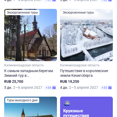
+31
+32
Экскурсионные туры
Экскурсионные туры
Калининградская область
Калининградская область
К самым западным берегам.
Путешествие в королевские
Зимний тур в
земли Кенигсберга
Калининградскую область
RUB 25,700
RUB 19,250
5 дн.
2—6 апреля 2027
4 дн.
2—5 апреля 2027
+34
+35
Туры выходного дня
Круизные
путешествия