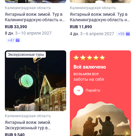
Калининградская область
Калининградская область
Янтарный вояж зимой. Тур в
Янтарный вояж зимой. Тур в
Калининградскую область на
Калининградскую область на
8 дней
4 дня
RUB 33,390
RUB 11,890
8 дн.
3—10 апреля 2027
4 дн.
3—6 апреля 2027
+59
+47
Экскурсионные туры
Всё включено
возьмем все
заботы на себя
Перейти
Калининградская область
Янтарный вояж зимой.
Экскурсионный тур в
Калининградскую область на
RUB 9,540