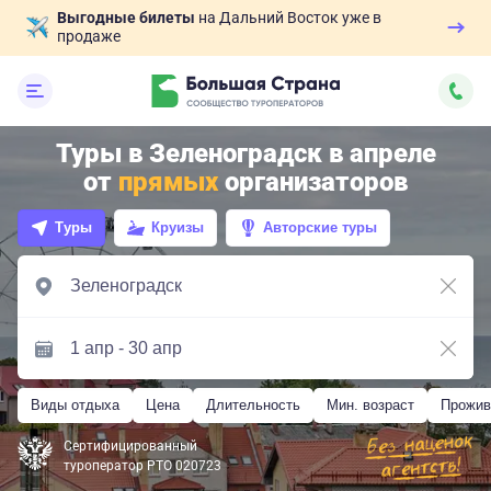
Выгодные билеты
на Дальний Восток уже в
продаже
Туры в Зеленоградск в апреле
от
прямых
организаторов
Туры
Круизы
Авторские туры
Виды отдыха
Цена
Длительность
Мин. возраст
Прожив
Сертифицированный
туроператор РТО 020723