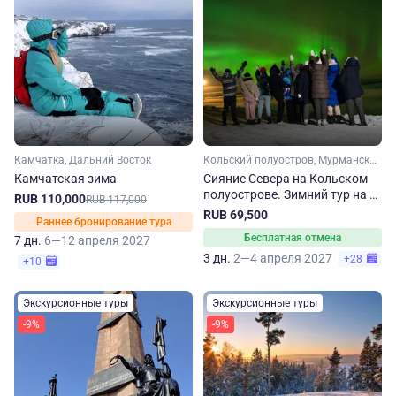
Камчатка, Дальний Восток
Кольский полуостров, Мурманская область, Арктика
Камчатская зима
Сияние Севера на Кольском
полуострове. Зимний тур на 3
RUB 110,000
RUB 117,000
дня
RUB 69,500
Раннее бронирование тура
Бесплатная отмена
7 дн.
6—12 апреля 2027
3 дн.
2—4 апреля 2027
+28
+10
Экскурсионные туры
Экскурсионные туры
-9%
-9%