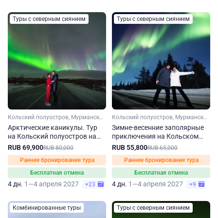
Туры с северным сиянием
Туры с северным сиянием
Кольский полуостров, Мурманская область, Арктика
Кольский полуостров, Мурманская область, Арктика
Арктические каникулы. Тур
Зимне-весенние заполярные
на Кольский полуостров на
приключения на Кольском
зиму-весну
полуострове
RUB 69,900
RUB 55,800
RUB 80,000
RUB 65,000
Раннее бронирование тура
Раннее бронирование тура
Бесплатная отмена
Бесплатная отмена
4 дн.
1—4 апреля 2027
4 дн.
1—4 апреля 2027
+23
+9
Комбинированные туры
Туры с северным сиянием