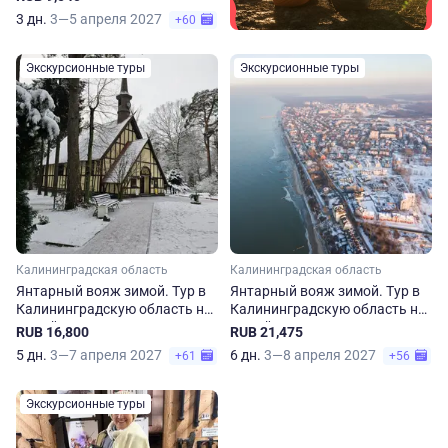
3 дня
3 дн.
3—5 апреля 2027
+60
Экскурсионные туры
Экскурсионные туры
Калининградская область
Калининградская область
Янтарный вояж зимой. Тур в
Янтарный вояж зимой. Тур в
Калининградскую область на
Калининградскую область на
5 дней
6 дней
RUB 16,800
RUB 21,475
5 дн.
3—7 апреля 2027
6 дн.
3—8 апреля 2027
+61
+56
Экскурсионные туры