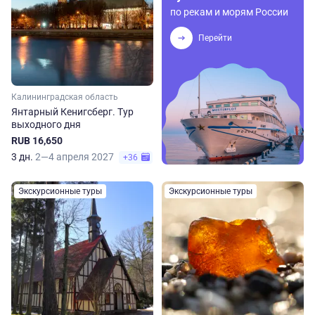
по рекам и морям России
Перейти
Калининградская область
Янтарный Кенигсберг. Тур
выходного дня
RUB 16,650
3 дн.
2—4 апреля 2027
+36
Экскурсионные туры
Экскурсионные туры