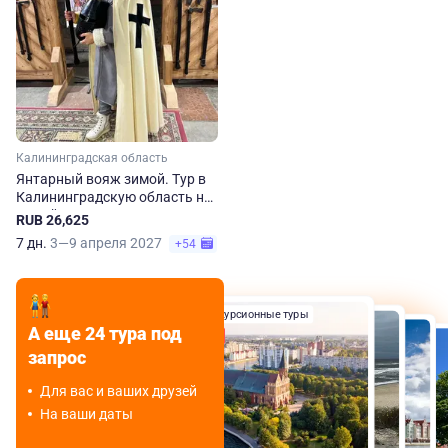
Калининградская область
Янтарный вояж зимой. Тур в
Калининградскую область на
7 дней
RUB 26,625
7 дн.
3—9 апреля 2027
+54
Экскурсионные туры
Экскурсионные туры
А еще 24 тура под
Экскурсионные туры
Хит
Экскурсионные туры
запрос
Для вас и ваших друзей
На ваши даты