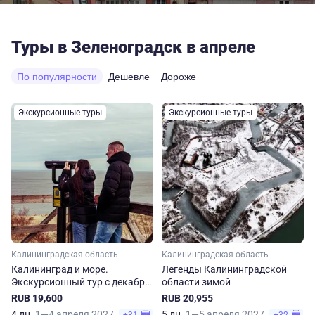
Туры в Зеленоградск в апреле
По популярности
Дешевле
Дороже
Экскурсионные туры
Экскурсионные туры
Калининградская область
Калининградская область
Калининград и море.
Легенды Калининградской
Экскурсионный тур с декабря
области зимой
по апрель
RUB 19,600
RUB 20,955
4 дн.
1—4 апреля 2027
5 дн.
1—5 апреля 2027