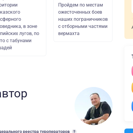
ритории
Пройдем по местам
казского
ожесточенных боев
сферного
наших пограничников
оведника, в зоне
с отборными частями
пийских лугов, по
вермахта
то с табунами
шадей
автор
ерального реестра туроператоров