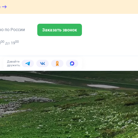
е
но по России
Заказать звонок
00
00
8
до
19
Давайте
дружить: