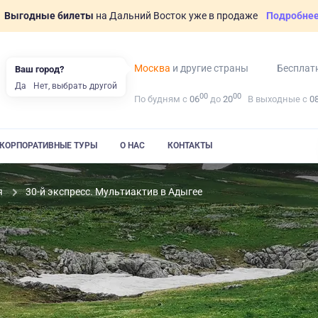
Выгодные билеты
на Дальний Восток уже в продаже
Подробне
Москва
и другие страны
Бесплат
Ваш город?
Да
Нет, выбрать другой
00
00
По будням с
06
до
20
В выходные с
0
КОРПОРАТИВНЫЕ ТУРЫ
О НАС
КОНТАКТЫ
я
30-й экспресс. Мультиактив в Адыгее