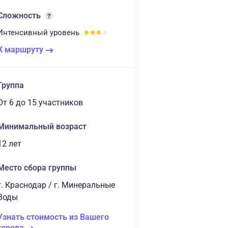
Сложность
Интенсивный
уровень
К маршруту
Группа
От 6
до 15 участников
Минимальный возраст
12 лет
Место сбора группы
г. Краснодар / г. Минеральные
Воды
Узнать стоимость из Вашего
города