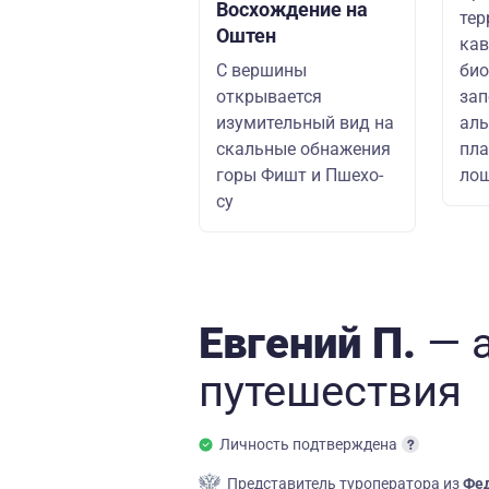
Восхождение на
тер
Оштен
кав
С вершины
био
открывается
зап
изумительный вид на
аль
скальные обнажения
пла
горы Фишт и Пшехо-
ло
су
Евгений П.
— 
путешествия
Личность подтверждена
Представитель туроператора из
Фед