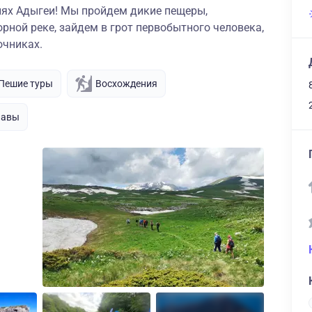
иях Адыгеи! Мы пройдем дикие пещеры,
орной реке, зайдем в грот первобытного человека,
очниках.
Пешие туры
Восхождения
лавы