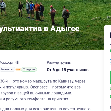
Мультиактив в Адыгее
Комфорт
Размер группы
От 6
до 15 участников
Базовый
Средний
 30-й — это номер маршрута по Кавказу, через
х и популярных. Экспресс – потому что все
ой грузов и вещей вьючными лошадьми.
я и разумного комфорта на приютах.
т два полных дня исключительно качественного