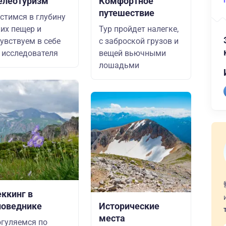
елеотуризм
Комфортное
путешествие
стимся в глубину
их пещер и
Тур пройдет налегке,
увствуем в себе
с заброской грузов и
 исследователя
вещей вьючными
лошадьми
еккинг в
поведнике
Исторические
места
гуляемся по