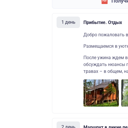
Получи
1 день
Прибытие. Отдых
Добро пожаловать в
Размещаемся в уют
После ужина ждем в
обсуждать нюансы п
травах – в общем, н
2 день
Маршрут в дикие п