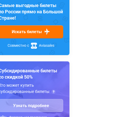
Самые выгодные билеты
по России прямо на Большой
Стране!
Искать билеты
Совместно с
Aviasales
Субсидированные билеты
со скидкой 50%
Кто может купить
субсидированные билеты
Узнать подробнее