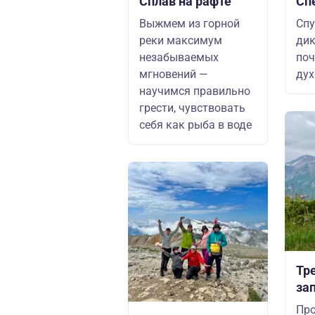
Сплав на рафте
Сп
Выжмем из горной
Спу
реки максимум
дик
незабываемых
поч
мгновений —
дух
научимся правильно
грести, чувствовать
себя как рыба в воде
Тр
за
Про