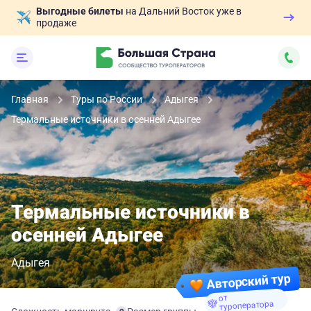
Выгодные билеты
на Дальний Восток уже в
продаже
Главная
Туры по России
Адыгея
Термальные источники в осенней Адыгее
Термальные источники в
осенней Адыгее
Адыгея
Авторский тур
от
туроператора