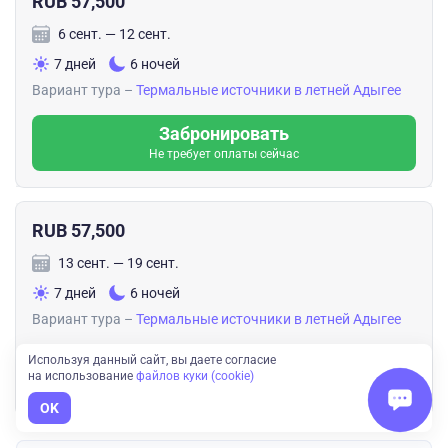
RUB 57,500
6 сент. — 12 сент.
7 дней
6 ночей
Вариант тура –
Термальные источники в летней Адыгее
Забронировать
Не требует оплаты сейчас
RUB 57,500
13 сент. — 19 сент.
7 дней
6 ночей
Вариант тура –
Термальные источники в летней Адыгее
Забронировать
Используя данный сайт, вы даете согласие
на использование
файлов куки (cookie)
Не требует оплаты сейчас
OK