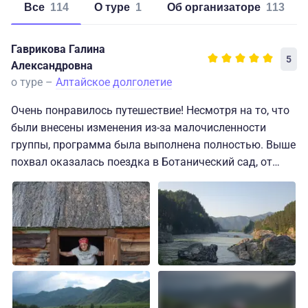
Все
114
о туре
1
об организаторе
113
Гаврикова Галина
5
Александровна
о туре –
Алтайское долголетие
Очень понравилось путешествие! Несмотря на то, что
были внесены изменения из-за малочисленности
группы, программа была выполнена полностью. Выше
похвал оказалась поездка в Ботанический сад, от
которой меньше всего ожидался отклик -
интереснейшее место для прогулок, фотозон, даже к
реке Семе, куча информации не только о растениях -
как квест, под каждым кустиком, но и о традициях
алтайцев, выставки алтайских художников, в т.ч.
любимого мною Таракая! С другой группой посетила
остров Патмос и Камышлинский водопад - здесь не
хватило времени и физических сил для полного