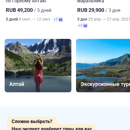
по Горному Алтаю
маральника
RUB 49,200
RUB 29,900
/ 5 дней
/ 3 дня
5 дней
8 сент. — 12 сент.
3 дня
25 апр. — 27 апр. 202
+7
+3
Алтай
Экскурсионные ту
Сложно выбрать?
Наш эксперт подберет туры для вас