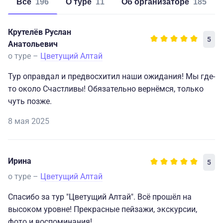
Все
196
о туре
11
об организаторе
185
Крутелёв Руслан
5
Анатольевич
о туре –
Цветущий Алтай
Тур оправдал и предвосхитил наши ожидания! Мы где-
то около Счастливы! Обязательно вернёмся, только
чуть позже.
8 мая 2025
Ирина
5
о туре –
Цветущий Алтай
Спасибо за тур "Цветущий Алтай". Всё прошёл на
высоком уровне! Прекрасные пейзажи, экскурсии,
фото и воспоминания!