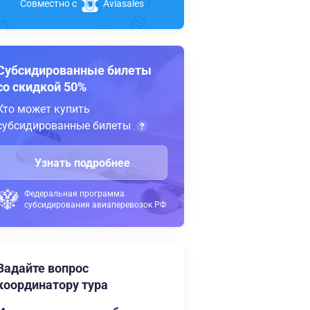
Совместно с
Aviasales
Субсидированные билеты
со скидкой 50%
Кто может купить
субсидированные билеты
Узнать подробнее
Федеральная программа
субсидирования авиаперевозок РФ
Задайте вопрос
координатору тура