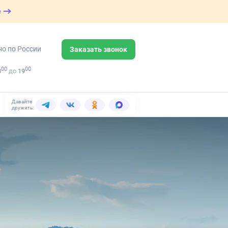
е
но по России
Заказать звонок
00
00
8
до
19
Давайте
дружить: