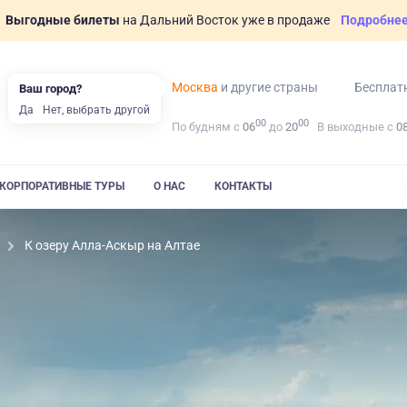
Выгодные билеты
на Дальний Восток уже в продаже
Подробне
Москва
и другие страны
Бесплат
Ваш город?
Да
Нет, выбрать другой
00
00
По будням с
06
до
20
В выходные с
0
КОРПОРАТИВНЫЕ ТУРЫ
О НАС
КОНТАКТЫ
К озеру Алла-Аскыр на Алтае