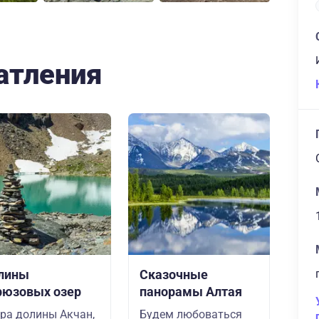
атления
лины
Сказочные
рюзовых озер
панорамы Алтая
ра долины Акчан,
Будем любоваться