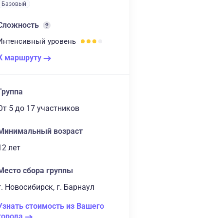
Базовый
Сложность
Интенсивный
уровень
К маршруту
Группа
От 5
до 17 участников
Минимальный возраст
12 лет
Место сбора группы
г. Новосибирск, г. Барнаул
Узнать стоимость из Вашего
города