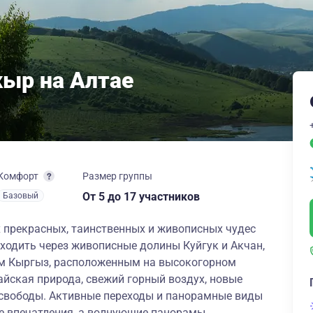
кыр на Алтае
Комфорт
Размер группы
От 5
до 17 участников
Базовый
х прекрасных, таинственных и живописных чудес
оходить через живописные долины Куйгук и Акчан,
ом Кыргыз, расположенным на высокогорном
айская природа, свежий горный воздух, новые
 свободы. Активные переходы и панорамные виды
е впечатления, а волнующие панорамы