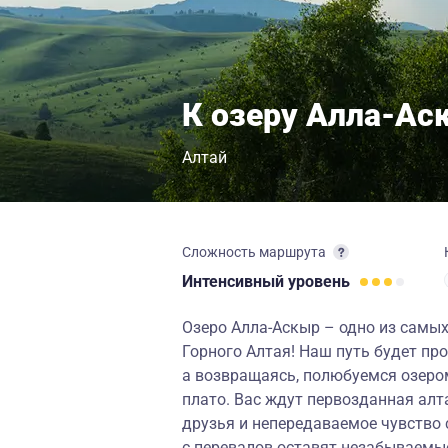
К озеру Алла-Ас
Алтай
Сложность маршрута
Интенсивный
уровень
Озеро Алла-Аскыр – одно из самы
Горного Алтая! Наш путь будет пр
а возвращаясь, полюбуемся озер
плато. Вас ждут первозданная алт
друзья и непередаваемое чувство
с перевалов оставят незабываемы