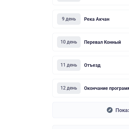
9 день
Река Акчан
10 день
Перевал Конный
11 день
Отъезд
12 день
Окончание програ
Пока