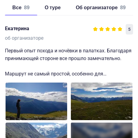
Все
89
о туре
об организаторе
89
Екатерина
5
об организаторе
Первый опыт похода и ночёвки в палатках. Благодаря
принимающей стороне все прошло замечательно.
Маршрут не самый простой, особенно для
неподготовленного человека, но после похода
остались только приятные впечатления. Потрясающие
виды, поддержка группы и просто проходящих мимо
людей, возможность отдохнуть в теплой палатке
после перехода, все это сводит на нет любую
усталость.
Хочется отметить, что из-за дождей не получилось