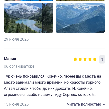
которые открываются с вершины Кара-Тюрека.
Отдельное спасибо хочется сказать гиду Владимиру.
Он прекрасный и гид и человек, с которым не страшно
идти в гору даже в непогоду. Отлично оценивает
ситуацию, быстро принимает решения по обеспечению
29 июля 2026
безопасности и наиболее благоприятного маршрута
для группы, а главное всегда поможет и поддержит, а
потом ещё и приготовит кулинарный шедевр на
Мария
завтрак, обед и ужин, руки у него золотые, как и
5
сердце.
об организаторе
Тур очень понравился. Конечно, переезды с места на
место занимали много времени, но красоты горного
Алтая стоили, чтобы до них доехать. И, конечно,
огромное спасибо нашему гиду Сергею, который
сделал всё, чтобы наше путешествие было
15 июня 2026
Читать полностью
максимально комфортным. Мы увидели больше, чем