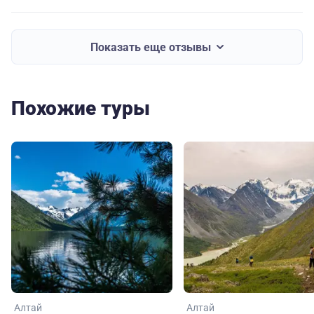
рассчитывали, Сергей учитывал наши физические
возможности и всегда шел навстречу, если мы хотели
остановиться и пофотографировать, или поесть, или
Показать еще отзывы
просто отдохнуть. Условия проживания на маршруте
были отличные, даже вдали от цивилизации. А
столовые и рестораны, в которые мы заезжали, были
Похожие туры
выше всяких похвал. Ну и с погодой нам повезло, так
что всё сложилось очень удачно. От тура остались
только положительные впечатления!!! Спасибо!
Алтай
Алтай