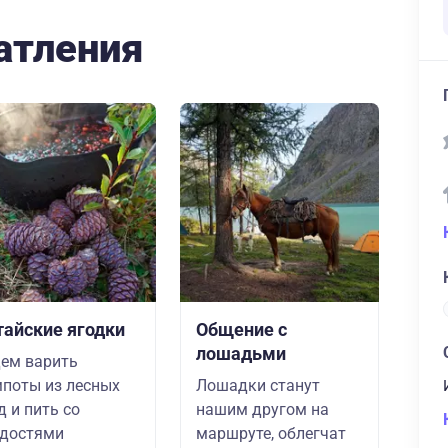
атления
тайские ягодки
Общение с
лошадьми
ем варить
поты из лесных
Лошадки станут
д и пить со
нашим другом на
адостями
маршруте, облегчат