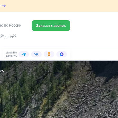
е
но по России
Заказать звонок
00
00
8
до
19
Давайте
дружить:
ием