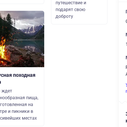
путешествие и
подарят свою
доброту
усная походная
а
 ждет
нообразная пища,
готовленная на
тре и пикники в
сивейших местах