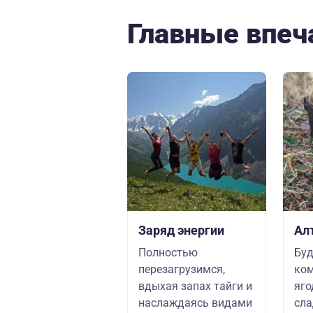
Главные впеч
Заряд энергии
Ал
Полностью
Буд
перезагрузимся,
ком
вдыхая запах тайги и
яго
наслаждаясь видами
сл