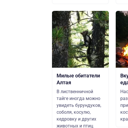
Милые обитатели
Вк
Алтая
ед
В лиственничной
Нас
тайге иногда можно
раз
увидеть бурундуков,
при
соболя, косулю,
кос
кедровку и других
кра
животных и птиц