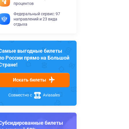
процентов
Федеральный сервис: 97
направлений и 23 вида
отдыха
Самые выгодные билеты
по России прямо на Большой
Стране!
Искать билеты
Совместно с
Aviasales
Субсидированные билеты