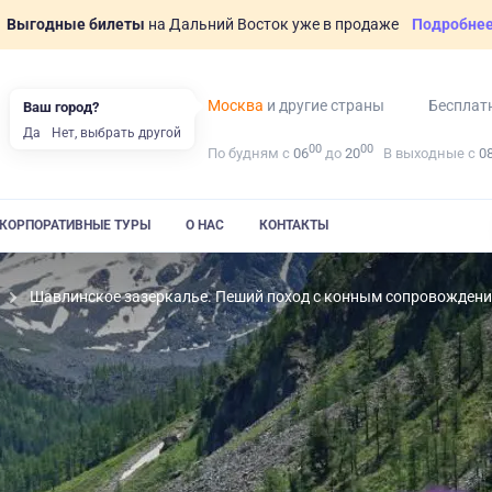
Выгодные билеты
на Дальний Восток уже в продаже
Подробне
Москва
и другие страны
Бесплат
Ваш город?
Да
Нет, выбрать другой
00
00
По будням с
06
до
20
В выходные с
0
КОРПОРАТИВНЫЕ ТУРЫ
О НАС
КОНТАКТЫ
Шавлинское зазеркалье. Пеший поход с конным сопровожден