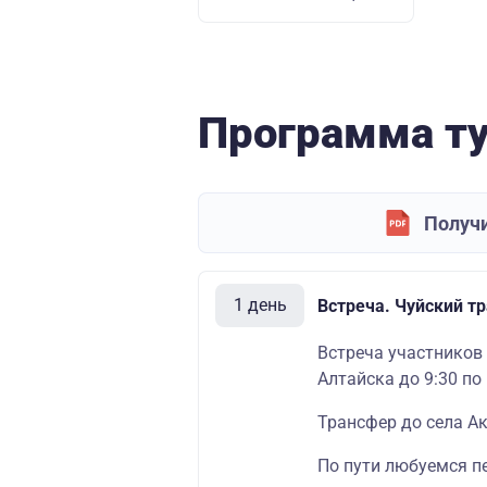
Программа т
Получи
1 день
Встреча. Чуйский т
Встреча участников 
Алтайска до 9:30 по
Трансфер до села А
По пути любуемся п