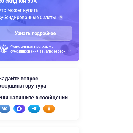
со скидкой 50%
Кто может купить
субсидированные билеты
Узнать подробнее
Федеральная программа
субсидирования авиаперевозок РФ
Задайте вопрос
координатору тура
Или напишите в сообщении