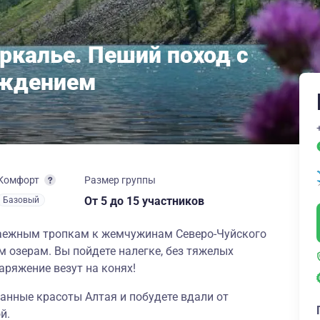
ркалье. Пеший поход с
ождением
Комфорт
Размер группы
От 5
до 15 участников
Базовый
таежным тропкам к жемчужинам Северо-Чуйского
 озерам. Вы пойдете налегке, без тяжелых
аряжение везут на конях!
анные красоты Алтая и побудете вдали от
й.