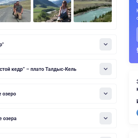
р"
устой кедр” – плато Талдыс-Кель
 озеро
е озера