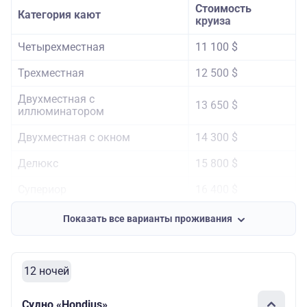
Стоимость
Категория кают
круиза
Четырехместная
11 100 $
Трехместная
12 500 $
Двухместная с
13 650 $
иллюминатором
Двухместная с окном
14 300 $
Делюкс
15 800 $
Супериор
16 400 $
Джуниор Люкс
17 450 $
Показать все варианты проживания
Люкс Гранд с балконом
19 600 $
12 ночей
Судно «Hondius»