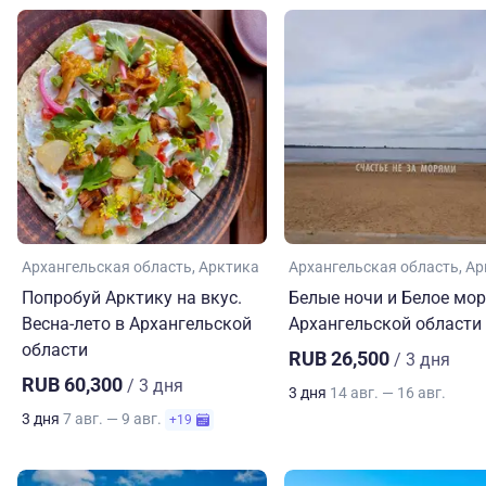
Архангельская область
Арктика
Архангельская область
Ар
Попробуй Арктику на вкус.
Белые ночи и Белое мор
Весна-лето в Архангельской
Архангельской области
области
RUB 26,500
/ 3 дня
RUB 60,300
/ 3 дня
3 дня
14 авг. — 16 авг.
3 дня
7 авг. — 9 авг.
+19