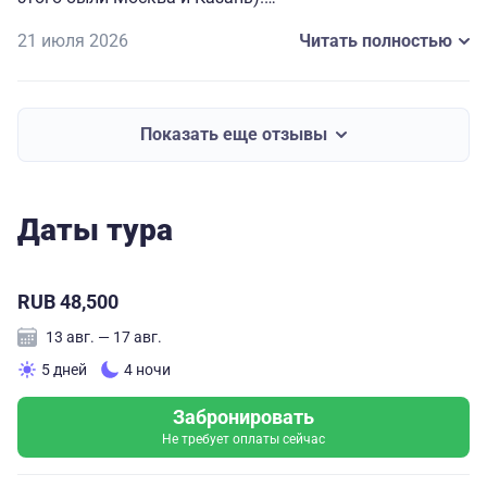
Питание ( завтраки) отличное. Экскурсии интересные,
21 июля 2026
Читать полностью
экскурсоводы хорошие.
В дальнейшем ( когда соберусь в очередную поездку)
так же буду обращаться в ваше агентство.
Спасибо.
Показать еще отзывы
Даты тура
RUB 48,500
13 авг. — 17 авг.
5 дней
4 ночи
Забронировать
Не требует оплаты сейчас