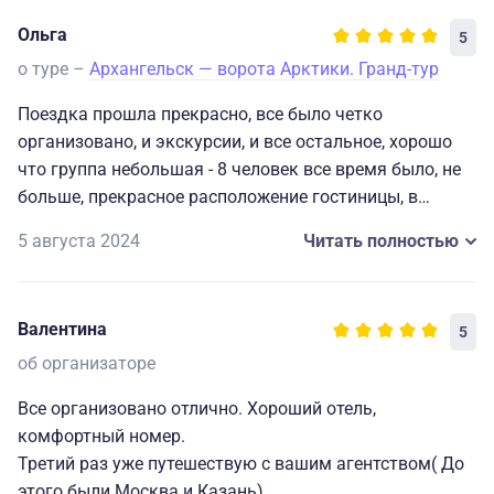
Ольга
5
о туре –
Архангельск — ворота Арктики. Гранд-тур
Поездка прошла прекрасно, все было четко
организовано, и экскурсии, и все остальное, хорошо
что группа небольшая - 8 человек все время было, не
больше, прекрасное расположение гостиницы, в
самом центре, на набережной,
5 августа 2024
Читать полностью
и с погодой нам повезло - было даже жарковато, не
ожидали такого на севере.
Спасибо большое огранизаторам!
Валентина
5
об организаторе
Все организовано отлично. Хороший отель,
комфортный номер.
Третий раз уже путешествую с вашим агентством( До
этого были Москва и Казань).