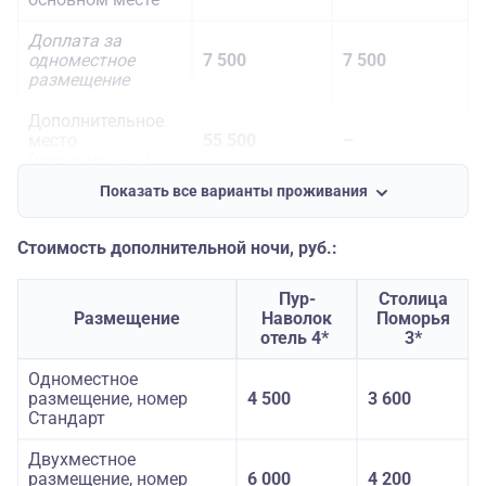
Доплата за
одноместное
7 500
7 500
размещение
Дополнительное
место
55 500
–
(раскладушка)
Показать все варианты проживания
Дети до 16 лет на
доп. месте
54 900
–
(раскладушка)
Стоимость дополнительной ночи, руб.:
Пур-
Столица
Размещение
Наволок
Поморья
отель 4*
3*
Одноместное
размещение, номер
4 500
3 600
Стандарт
Двухместное
размещение, номер
6 000
4 200