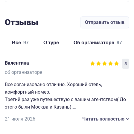
Отзывы
Отправить отзыв
Все
97
о туре
об организаторе
97
Валентина
5
об организаторе
Все организовано отлично. Хороший отель,
комфортный номер.
Третий раз уже путешествую с вашим агентством( До
этого были Москва и Казань).
Питание ( завтраки) отличное. Экскурсии интересные,
21 июля 2026
Читать полностью
экскурсоводы хорошие.
В дальнейшем ( когда соберусь в очередную поездку)