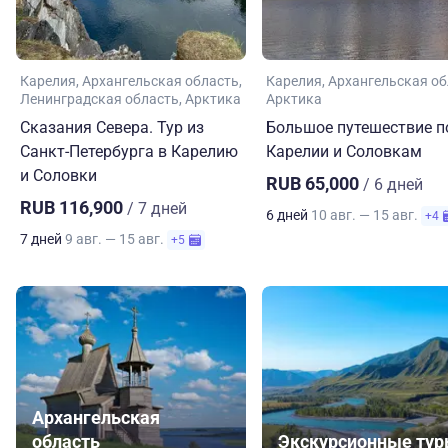
Карелия
Архангельская область
Карелия
Архангельская об
Ленинградская область
Арктика
Арктика
Сказания Севера. Тур из
Большое путешествие п
Санкт-Петербурга в Карелию
Карелии и Соловкам
и Соловки
RUB 65,000
/ 6 дней
RUB 116,900
/ 7 дней
6 дней
10 авг. — 15 авг.
+4
7 дней
9 авг. — 15 авг.
+5
Архангельская
область
Экскурсионные ту