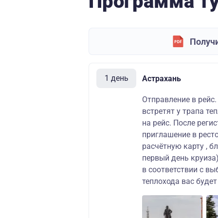
Программа т
Получи
1 день
Астрахань
Отправление в рейс.
встретят у трапа те
на рейс. После рег
приглашение в ресто
расчётную карту , б
первый день круиза)
в соответствии с в
теплохода вас буде