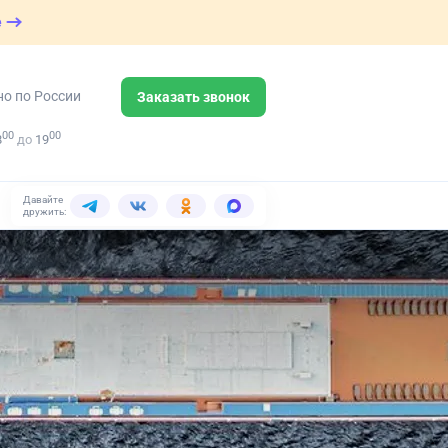
е
но по России
Заказать звонок
00
00
8
до
19
Давайте
дружить: