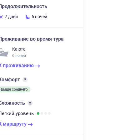
Продолжительность
7 дней
6 ночей
Проживание во время тура
Каюта
6 ночей
К проживанию
Комфорт
Выше среднего
Сложность
Легкий
уровень
К маршруту