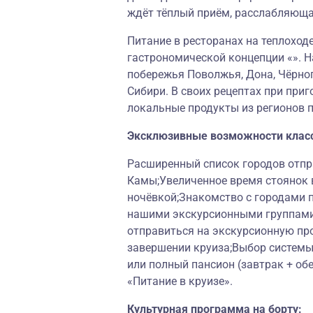
ждёт тёплый приём, расслабляющ
Питание в ресторанах на теплоход
гастрономической концепции «». Н
побережья Поволжья, Дона, Чёрног
Сибири. В своих рецептах при при
локальные продукты из регионов 
Эксклюзивные возможности клас
Расширенный список городов отпра
Камы;Увеличенное время стоянок в
ночёвкой;Знакомство с городами 
нашими экскурсионными группами
отправиться на экскурсионную пр
завершении круиза;Выбор системы 
или полный пансион (завтрак + об
«Питание в круизе».
Культурная программа на борту: