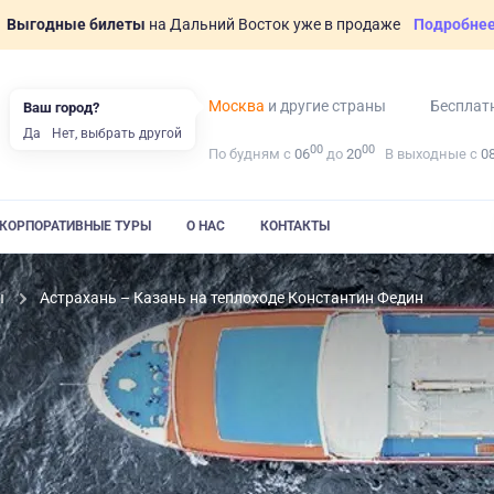
Выгодные билеты
на Дальний Восток уже в продаже
Подробне
Москва
и другие страны
Бесплат
Ваш город?
Да
Нет, выбрать другой
00
00
По будням с
06
до
20
В выходные с
0
КОРПОРАТИВНЫЕ ТУРЫ
О НАС
КОНТАКТЫ
ы
Астрахань – Казань на теплоходе Константин Федин