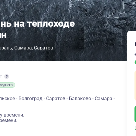
нь на теплоходе
ин
азань
Самара
Саратов
рт
реднего
ьское - Волгоград - Саратов - Балаково - Самара -
у времени.
ремени.