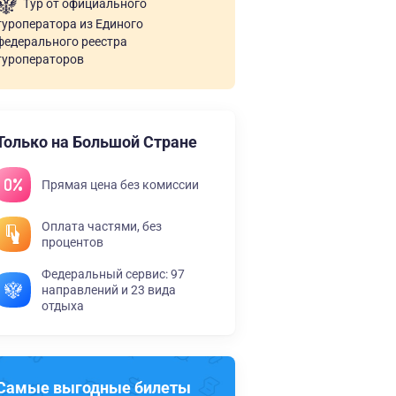
Тур от официального
туроператора из Единого
федерального реестра
туроператоров
Только на Большой Стране
Прямая цена без комиссии
Оплата частями, без
процентов
Федеральный сервис: 97
направлений и 23 вида
отдыха
Самые выгодные билеты