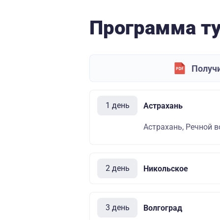
Программа т
Получи
1 день
Астрахань
Астрахань, Речной во
2 день
Никольское
3 день
Волгоград