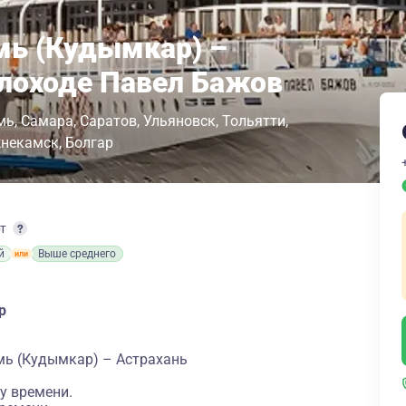
мь (Кудымкар) –
плоходе Павел Бажов
мь
Самара
Саратов
Ульяновск
Тольятти
некамск
Болгар
рт
й
Выше среднего
р
мь (Кудымкар) – Астрахань
у времени.