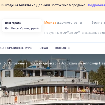
Выгодные билеты
на Дальний Восток уже в продаже
Подробне
Москва
и другие страны
Бесплат
Ваш город?
Да
Нет, выбрать другой
00
00
По будням с
06
до
20
В выходные с
0
КОРПОРАТИВНЫЕ ТУРЫ
О НАС
КОНТАКТЫ
ы
Астрахань – Пермь (Кудымкар) – Астрахань на теплоходе Па