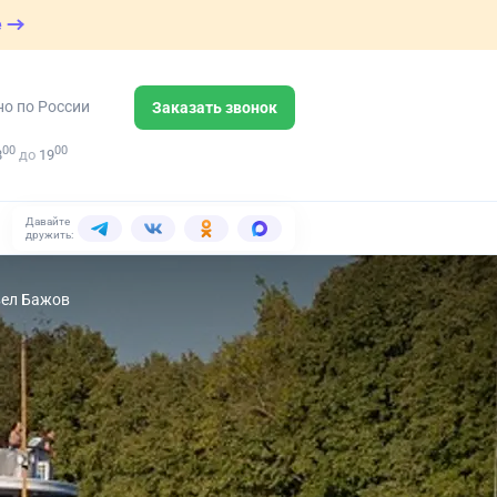
е
но по России
Заказать звонок
00
00
8
до
19
Давайте
дружить:
вел Бажов