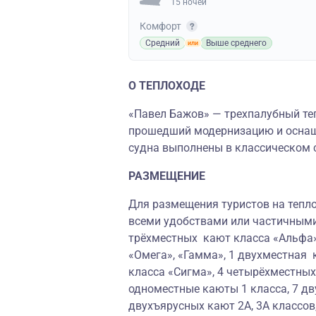
15 ночей
Комфорт
Средний
Выше среднего
О ТЕПЛОХОДЕ
«Павел Бажов» — трехпалубный теп
прошедший модернизацию и осна
судна выполнены в классическом 
РАЗМЕЩЕНИЕ
Для размещения туристов на тепло
всеми удобствами или частичными
трёхместных кают класса «Альфа»
«Омега», «Гамма», 1 двухместная 
класса «Сигма», 4 четырёхместны
одноместные каюты 1 класса, 7 дв
двухъярусных кают 2А, 3А классов