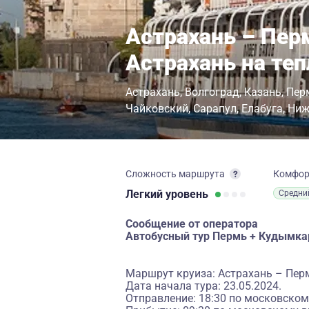
Астрахань – Пер
Астрахань на те
Астрахань
Волгоград
Казань
Пер
Чайковский
Сарапул
Елабуга
Ниж
Сложность маршрута
Комфо
Легкий
уровень
Средни
Сообщение от оператора
Автобусный тур Пермь + Кудымка
Маршрут круиза: Астрахань – Пер
Дата начала тура: 23.05.2024.
Отправление: 18:30 по московском