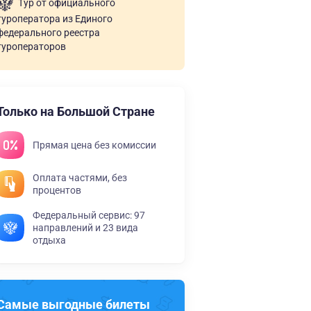
Тур от официального
туроператора из Единого
федерального реестра
туроператоров
Только на Большой Стране
Прямая цена без комиссии
Оплата частями, без
процентов
Федеральный сервис: 97
направлений и 23 вида
отдыха
Самые выгодные билеты