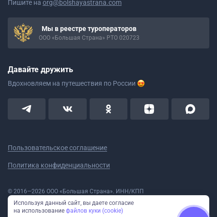
Пишите на
org@bolshayastrana.com
Мы в реестре туроператоров
ООО «Большая Страна» РТО 020723
Давайте дружить
Вдохновляем на путешествия
по России
Пользовательское соглашение
Политика конфиденциальности
© 2016—2026 ООО «Большая Страна». ИНН/КПП
5908078160/590801001 ОГРН 1185958020533
Используя данный сайт, вы даете согласие
Номер в реестре Роскомнадзора № 59-18-006319 (Приказ № 321 от
на использование
файлов куки (cookie)
11.10.2018)