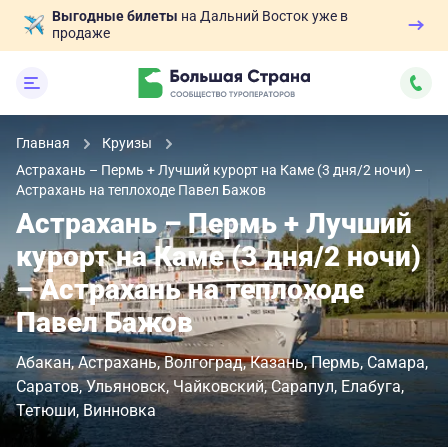
Выгодные билеты
на Дальний Восток уже в
продаже
Главная
Круизы
Астрахань – Пермь + Лучший курорт на Каме (3 дня/2 ночи) –
Астрахань на теплоходе Павел Бажов
Астрахань – Пермь + Лучший
курорт на Каме (3 дня/2 ночи)
– Астрахань на теплоходе
Павел Бажов
Абакан
Астрахань
Волгоград
Казань
Пермь
Самара
Саратов
Ульяновск
Чайковский
Сарапул
Елабуга
Тетюши
Винновка