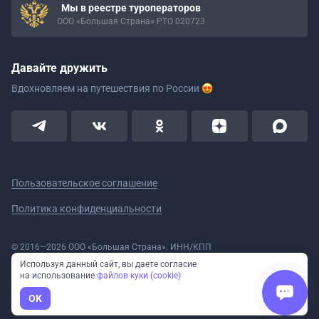
Мы в реестре туроператоров
ООО «Большая Страна» РТО 020723
Давайте дружить
Вдохновляем на путешествия
по России
Пользовательское соглашение
Политика конфиденциальности
© 2016—2026 ООО «Большая Страна». ИНН/КПП
5908078160/590801001 ОГРН 1185958020533
Используя данный сайт, вы даете согласие
Номер в реестре Роскомнадзора № 59-18-006319 (Приказ № 321 от
на использование
файлов куки (cookie)
11.10.2018)
Полное или частичное копирование изображений и текстов возможно
OK
только с указанием активной ссылки на сайт Большая Страна.