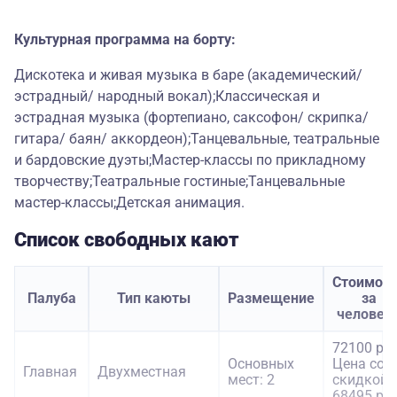
Культурная программа на борту:
Дискотека и живая музыка в баре (академический/
эстрадный/ народный вокал);Классическая и
эстрадная музыка (фортепиано, саксофон/ скрипка/
гитара/ баян/ аккордеон);Танцевальные, театральные
и бардовские дуэты;Мастер-классы по прикладному
творчеству;Театральные гостиные;Танцевальные
мастер-классы;Детская анимация.
Список свободных кают
Стоимост
Палуба
Тип каюты
Размещение
за
человек
72100 руб
Основных
Цена со
Главная
Двухместная
мест: 2
скидкой:
68495 руб