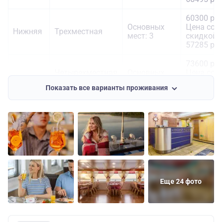
60300 руб
Основных
Цена со
Нижняя
Трехместная
мест: 3
скидкой:
57285 руб
73600 руб
Четырехместная
Основных
Цена со
Средняя
двухъярусная
мест: 4
скидкой:
Показать все варианты проживания
69920 руб
Еще 24 фото