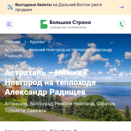
Выгодные билеты
на Дальний Восток уже в
продаже
Главная
Круизы
Астрахань – Нижний Новгород на теплоходе Александр
Радищев
Астрахань – Нижний
Новгород на теплоходе
Александр Радищев
Астрахань
Волгоград
Нижний Новгород
Саратов
Тольятти
Свияжск