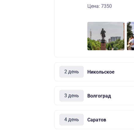
Цена: 7350
2 день
Никольское
3 день
Волгоград
4 день
Саратов