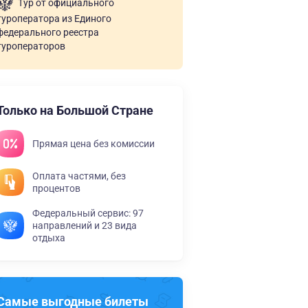
Тур от официального
туроператора из Единого
федерального реестра
туроператоров
Только на Большой Стране
Прямая цена без комиссии
Оплата частями, без
процентов
Федеральный сервис: 97
направлений и 23 вида
отдыха
Самые выгодные билеты