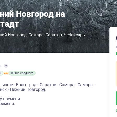
ний Новгород на
штадт
ний Новгород
Самара
Саратов
Чебоксары
рт
й
Выше среднего
ьское - Волгоград - Саратов - Самара - Самара -
нск - Нижний Новгород.
у времени.
ремени.