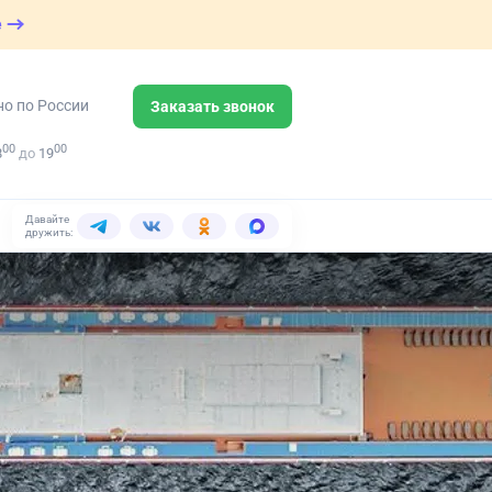
е
но по России
Заказать звонок
00
00
8
до
19
Давайте
дружить: