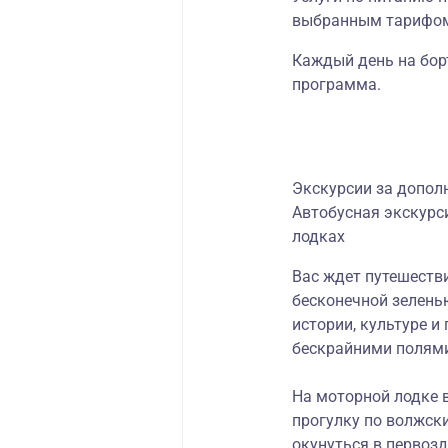
выбранным тарифо
Каждый день на бор
программа.
Экскурсии за допол
Автобусная экскурси
лодках
Вас ждет путешестви
бесконечной зеленью
истории, культуре и
бескрайними полями
На моторной лодке 
прогулку по волжск
окунуться в первозд