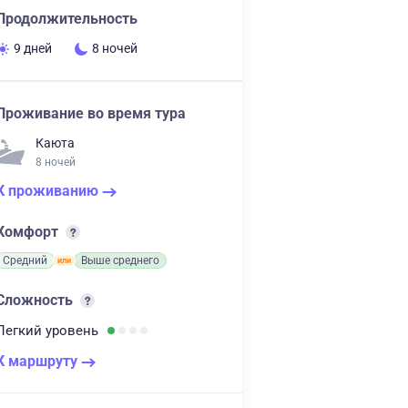
Продолжительность
9 дней
8 ночей
Проживание во время тура
Каюта
8 ночей
К проживанию
Комфорт
Средний
Выше среднего
Сложность
Легкий
уровень
К маршруту