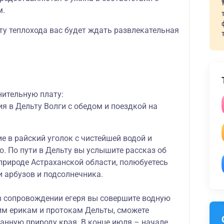
м.
ту теплохода вас будет ждать развлекательная
нительную плату:
я в Дельту Волги с обедом и поездкой на
е в райский уголок с чистейшей водой и
. По пути в Дельту вы услышите рассказ об
 природе Астраханской области, полюбуетесь
 арбузов и подсолнечника.
в сопровождении егеря вы совершите водную
им ерикам и протокам Дельты, сможете
анную природу края. В конце июля – начале