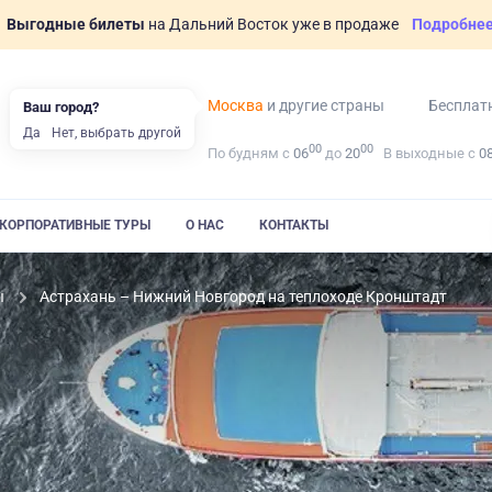
Выгодные билеты
на Дальний Восток уже в продаже
Подробне
Москва
и другие страны
Бесплат
Ваш город?
Да
Нет, выбрать другой
00
00
По будням с
06
до
20
В выходные с
0
КОРПОРАТИВНЫЕ ТУРЫ
О НАС
КОНТАКТЫ
ы
Астрахань – Нижний Новгород на теплоходе Кронштадт