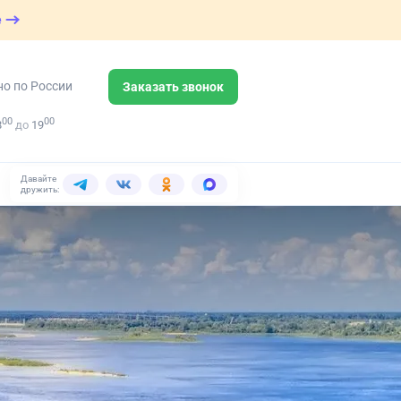
е
но по России
Заказать звонок
00
00
8
до
19
Давайте
дружить: