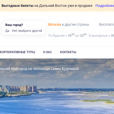
Выгодные билеты
на Дальний Восток уже в продаже
Подробне
Москва
и другие страны
Бесплат
Ваш город?
Да
Нет, выбрать другой
00
00
По будням с
06
до
20
В выходные с
0
КОРПОРАТИВНЫЕ ТУРЫ
О НАС
КОНТАКТЫ
ижний Новгород на теплоходе Семен Буденный