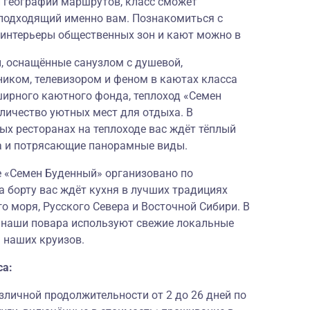
й географии маршрутов, класс сможет
подходящий именно вам. Познакомиться с
 интерьеры общественных зон и кают можно в
 оснащённые санузлом с душевой,
ником, телевизором и феном в каютах класса
ирного каютного фонда, теплоход «Семен
личество уютных мест для отдыха. В
ых ресторанах на теплоходе вас ждёт тёплый
а и потрясающие панорамные виды.
е «Семен Буденный» организовано по
а борту вас ждёт кухня в лучших традициях
о моря, Русского Севера и Восточной Сибири. В
и наши повара используют свежие локальные
 наших круизов.
са:
личной продолжительности от 2 до 26 дней по