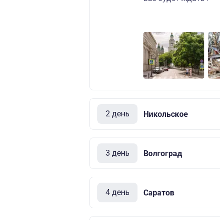
2 день
Никольское
3 день
Волгоград
4 день
Саратов