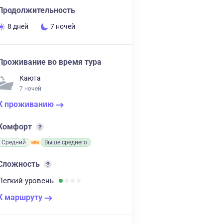
Продолжительность
8 дней
7 ночей
Проживание во время тура
Каюта
7 ночей
К проживанию
Комфорт
Средний
Выше среднего
Сложность
Легкий
уровень
К маршруту