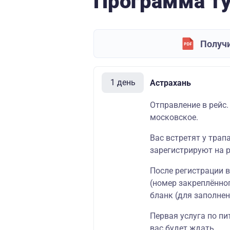
Программа т
Получи
1 день
Астрахань
Отправление в рейс.
московское.
Вас встретят у трап
зарегистрируют на р
После регистрации 
(номер закреплённог
бланк (для заполнен
Первая услуга по пи
вас будет ждать .