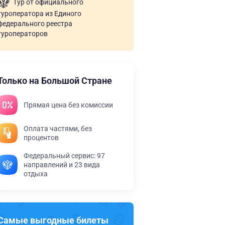
Тур от официального
туроператора из Единого
федерального реестра
туроператоров
Только на Большой Стране
Прямая цена без комиссии
Оплата частями, без
процентов
Федеральный сервис: 97
направлений и 23 вида
отдыха
Самые выгодные билеты