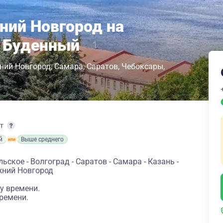
ний Новгород на
н Буденный
ний Новгород
Самара
Саратов
Чебоксары
рт
й
Выше среднего
ское - Волгоград - Саратов - Самара - Казань -
жний Новгород
у времени.
ремени.