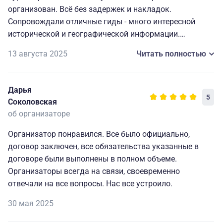
организован. Всё без задержек и накладок.
Сопровождали отличные гиды - много интересной
исторической и географической информации.
Астраханский Кремль, бахча с дегустацией арбузов,
13 августа 2025
Читать полностью
лотосы, водяные орехи и купание в Волге, Сарай Бату
и катание на верблюдах - выходные получились
прекрасные!
Дарья
5
Соколовская
об организаторе
Организатор понравился. Все было официально,
договор заключен, все обязательства указанные в
договоре были выполнены в полном объеме.
Организаторы всегда на связи, своевременно
отвечали на все вопросы. Нас все устроило.
30 мая 2025