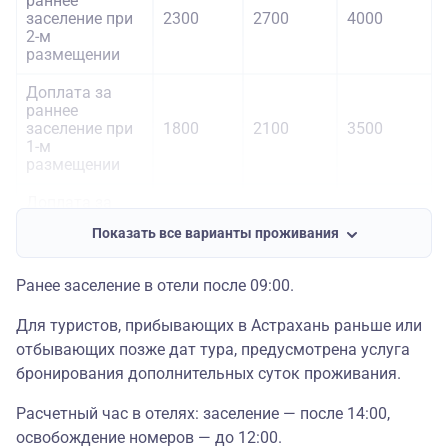
раннее
заселение при
2300
2700
4000
2-м
размещении
Доплата за
раннее
заселение при
1800
2100
3500
1-м
размещении
Доплата за
сутки
Показать все варианты проживания
проживания
4600
5400
8000
при 2-м
размещении
Ранее заселение в отели после 09:00.
Доплата за
Для туристов, прибывающих в Астрахань раньше или
сутки
проживания
3600
4200
7000
отбывающих позже дат тура, предусмотрена услуга
при 1-м
бронирования дополнительных суток проживания.
размещении
Расчетный час в отелях: заселение — после 14:00,
освобождение номеров — до 12:00.