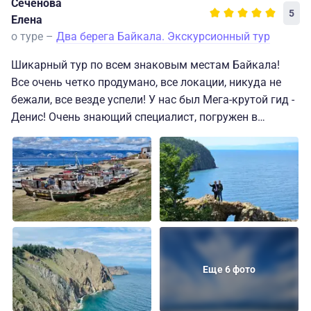
Сеченова
5
Елена
о туре –
Два берега Байкала. Экскурсионный тур
Шикарный тур по всем знаковым местам Байкала!
Все очень четко продумано, все локации, никуда не
бежали, все везде успели! У нас был Мега-крутой гид -
Денис! Очень знающий специалист, погружен в
историю края и традиции! А какой шикарный концерт -
Байкальник он нам дал! Одним словом - Байкал - это
любовь навсегда!
Еще 6 фото