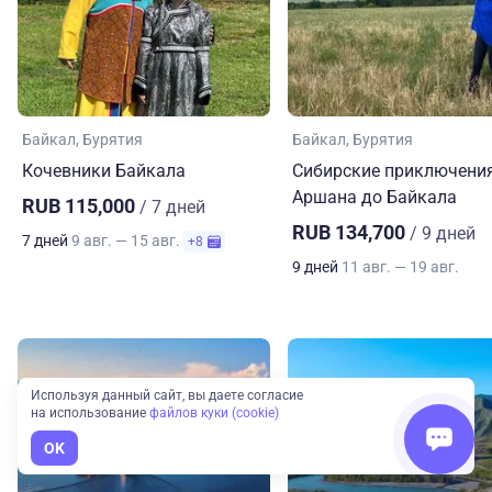
Байкал
Бурятия
Байкал
Бурятия
Кочевники Байкала
Сибирские приключения
Аршана до Байкала
RUB 115,000
/ 7 дней
RUB 134,700
/ 9 дней
7 дней
9 авг. — 15 авг.
+8
9 дней
11 авг. — 19 авг.
Используя данный сайт, вы даете согласие
на использование
файлов куки (cookie)
OK