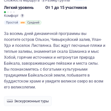
Сложность маршрута
Размер группы
Легкий
уровень
От 1
до 15 участников
Комфорт
Простой
Средний
За восемь дней динамичной программы вы
посетите остров Ольхон, Чивыркуйский залив, Улан-
Удэ и поселок Листвянка. Вас ждут песчаные пляжи и
теплые заливы, знаменитая скала Шаманка и мыс
Хобой, горячие источники и нетронутая природа
Байкала, завораживающие пейзажи и места силы.
Вы познакомитесь с богатыми культурными
традициями Байкальской земли, побываете в
буддистском храме и увидите великое озеро во всем
его великолепии.
Экскурсионные туры