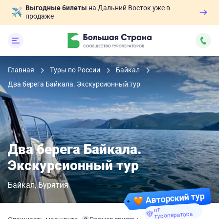
Выгодные билеты
на Дальний Восток уже в
продаже
Главная
Туры по России
Байкал
Два берега Байкала. Экскурсионный тур
Два берега Байкала.
Экскурсионный тур
Байкал
Бурятия
Авторский тур
от
туроператора