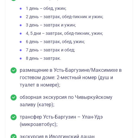
1 день – обед, ужин;
2 день – завтрак, обед-пикник и ужин;
3 день – завтрак и ужин;
4, 5 дни – завтрак, обед-пикник, ужин;
6 день – завтрак, обед, ужин;
7 день – завтрак и обед;
8 день – завтрак.
размещение в Усть-Баргузине/Максимихе в
гостевом доме: 2-местный номер (душ и
туалет в номере);
обзорная экскурсия по Чивыркуйскому
заливу (катер);
трансфер Усть-Баргузин – Улан-Удэ
(микроавтобус);
экскурсия в Иволгинский дацан