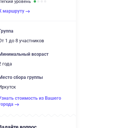
Легкий
уровень
К маршруту
Группа
От 1
до 8 участников
Минимальный возраст
2 года
Место сбора группы
Иркутск
Узнать стоимость из Вашего
города
Задайте вопрос