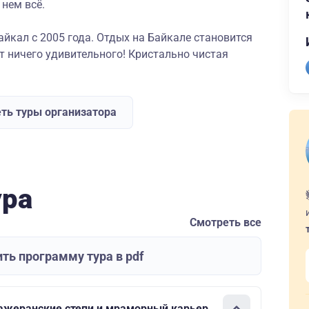
 нем всё.
йкал с 2005 года. Отдых на Байкале становится
ет ничего удивительного! Кристально чистая
ть туры организатора
ура
Смотреть все
ть программу тура в pdf
Тажеранские степи и мраморный карьер