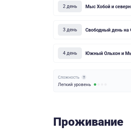
2 день
Мыс Хобой и север
3 день
Свободный день на
4 день
Южный Ольхон и Мыс
Сложность
Легкий
уровень
Проживание