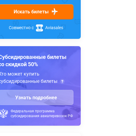
Искать билеты
Совместно с
Aviasales
Субсидированные билеты
со скидкой 50%
Кто может купить
субсидированные билеты
Узнать подробнее
Федеральная программа
субсидирования авиаперевозок РФ