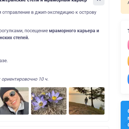
и отправление в джип-экспедицию к острову
рогулками, посещение
мраморного карьера и
ских степей.
.
азе.
 ориентировочно 10 ч.