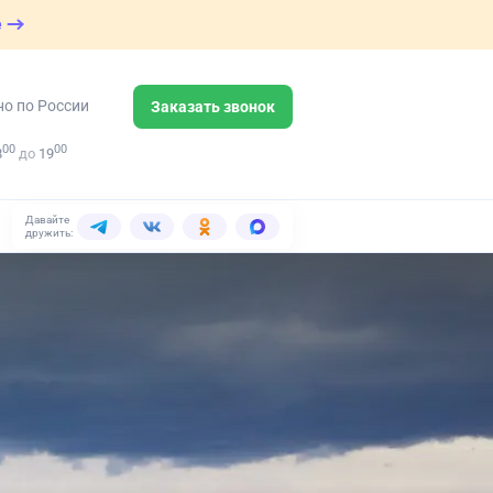
е
но по России
Заказать звонок
00
00
8
до
19
Давайте
дружить: