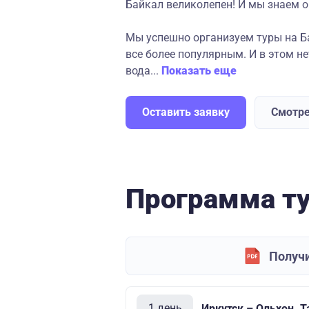
Байкал великолепен! И мы знаем о
Мы успешно организуем туры на Ба
все более популярным. И в этом н
вода...
Показать еще
Оставить заявку
Смотре
Программа т
Получи
1 день
Иркутск – Ольхон. 