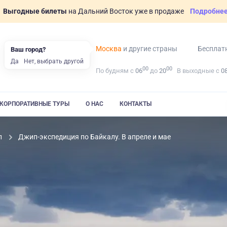
Выгодные билеты
на Дальний Восток уже в продаже
Подробне
Москва
и другие страны
Бесплат
Ваш город?
Да
Нет, выбрать другой
00
00
По будням с
06
до
20
В выходные с
0
КОРПОРАТИВНЫЕ ТУРЫ
О НАС
КОНТАКТЫ
л
Джип-экспедиция по Байкалу. В апреле и мае