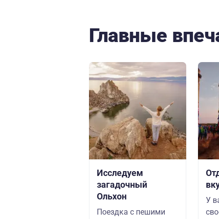
Главные впеч
Исследуем
От
загадочный
вк
Ольхон
У в
Поездка с пешими
сво