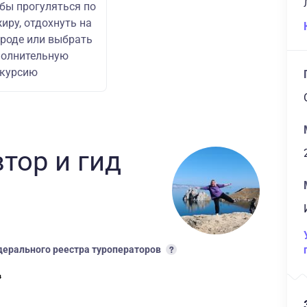
бы прогуляться по
иру, отдохнуть на
роде или выбрать
полнительную
скурсию
втор
и гид
ерального реестра туроператоров