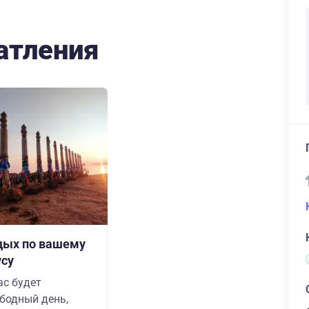
атления
дых по вашему
усу
ас будет
бодный день,