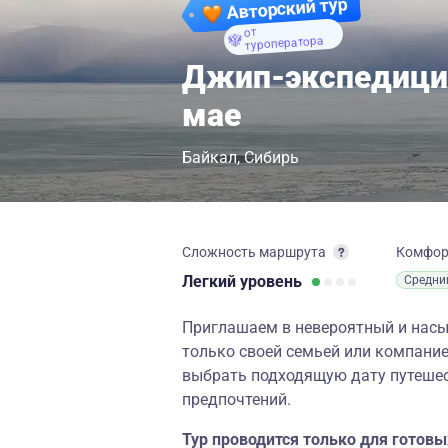
Авторский тур
от
туроператора
Джип-экспедиция
мае
Байкал
Сибирь
Сложность маршрута
Комфо
Легкий
уровень
Средни
Приглашаем в невероятный и насыщ
только своей семьей или компание
выбрать подходящую дату путешес
предпочтений.
Тур проводится только для готов