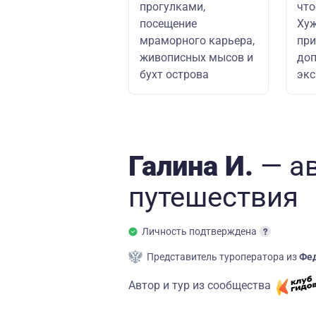
прогулками,
что
посещение
Хуж
мраморного карьера,
при
живописных мысов и
до
бухт острова
эк
Галина И.
— а
путешествия
Личность подтверждена
Представитель туроператора из
Фед
Автор и тур из сообщества