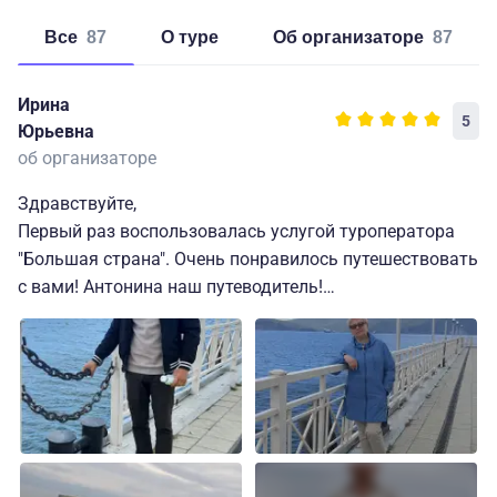
Все
87
о туре
об организаторе
87
Ирина
5
Юрьевна
об организаторе
Здравствуйте,
Первый раз воспользовалась услугой туроператора
"Большая страна". Очень понравилось путешествовать
с вами! Антонина наш путеводитель!
Всё чётко согласно плана пребывания.
Ольхон: посещение северной и южной части с гидом-
водителем Сергеем была интересной и вкусной -
побывали в удивительных живописных местах
острова, уха из омуля выше всех похвал! "Набаймар"-
уютная благоустроенная гостиница, заботливый и
приветливый администратор Вера, в номере чистота,