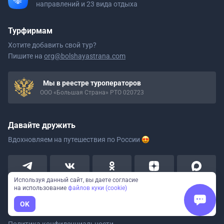
направлений и 23 вида отдыха
Турфирмам
Хотите добавить свой тур?
Пишите на
org@bolshayastrana.com
Мы в реестре туроператоров
ООО «Большая Страна» РТО 020723
Давайте дружить
Вдохновляем на путешествия
по России
Используя данный сайт, вы даете согласие
на использование
файлов куки (cookie)
OK
Пользовательское соглашение
Политика конфиденциальности