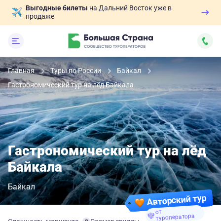
Выгодные билеты
на Дальний Восток уже в
продаже
Главная
Туры по России
Байкал
Гастрономический тур на лёд Байкала
Гастрономический тур на лёд
Байкала
Байкал
Авторский тур
от
туроператора