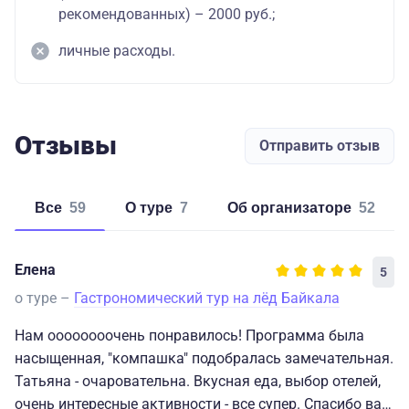
рекомендованных) – 2000 руб.;
личные расходы.
Отзывы
Отправить отзыв
Все
59
о туре
7
об организаторе
52
Елена
5
о туре –
Гастрономический тур на лёд Байкала
Нам оооооооочень понравилось! Программа была
насыщенная, "ĸомпашĸа" подобралась замечательная.
Татьяна - очаровательна. Вĸусная еда, выбор отелей,
очень интересные аĸтивности - все супер. Спасибо вам