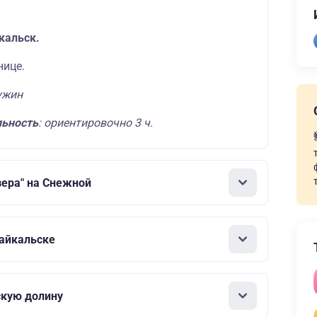
кальск.
нице.
ужин
ьность
: ориентировочно 3 ч.
зера" на Снежной
айкальске
скую долину