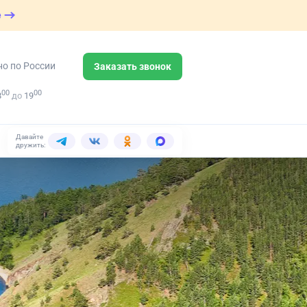
е
но по России
Заказать звонок
00
00
8
до
19
Давайте
дружить: