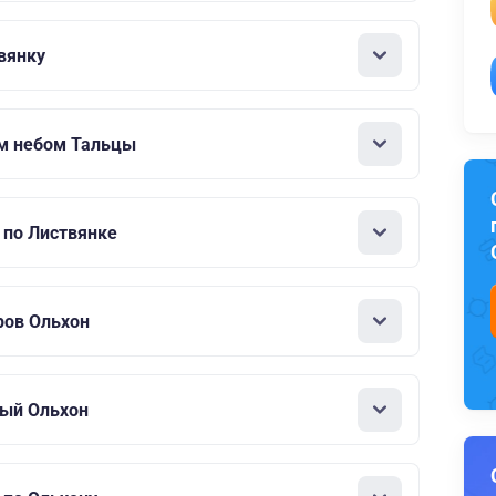
вянку
м небом Тальцы
 по Листвянке
ров Ольхон
ный Ольхон