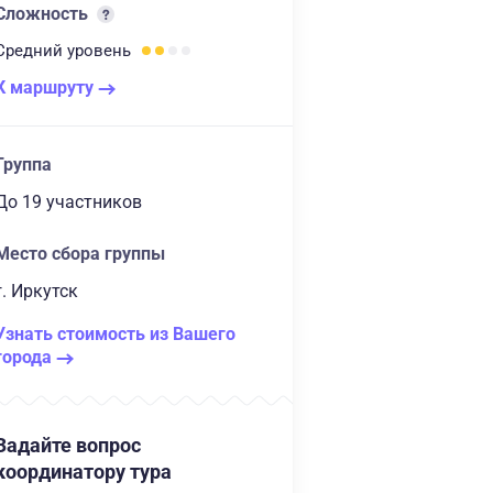
Сложность
Средний
уровень
К маршруту
Группа
до 19 участников
Место сбора группы
г. Иркутск
Узнать стоимость из Вашего
города
Задайте вопрос
координатору тура