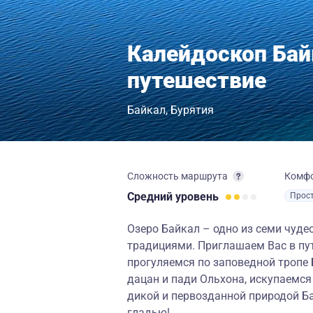
Калейдоскоп Бай
путешествие
Байкал
Бурятия
Сложность маршрута
Комф
Средний
уровень
Прос
Озеро Байкал – одно из семи чудес
традициями. Приглашаем Вас в пу
прогуляемся по заповедной тропе
дацан и пади Ольхона, искупаемс
дикой и первозданной природой Ба
гладью!