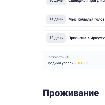
10 день
Свободная прогулка
11 день
Мыс Кобылья голов
12 день
Прибытие в Иркутск
Сложность
Средний
уровень
Проживание