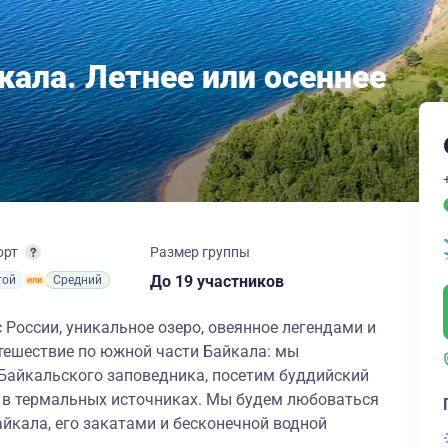
кала. Летнее или осеннее
орт
Размер группы
до 19 участников
той
Средний
 России, уникальное озеро, овеянное легендами и
тешествие по южной части Байкала: мы
 Байкальского заповедника, посетим буддийский
я в термальных источниках. Мы будем любоваться
йкала, его закатами и бесконечной водной