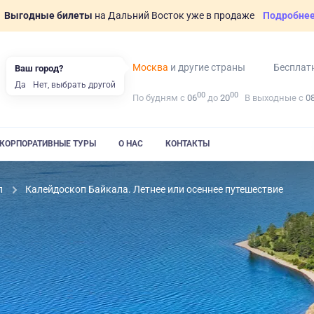
Выгодные билеты
на Дальний Восток уже в продаже
Подробне
Москва
и другие страны
Бесплат
Ваш город?
Да
Нет, выбрать другой
00
00
По будням с
06
до
20
В выходные с
0
КОРПОРАТИВНЫЕ ТУРЫ
О НАС
КОНТАКТЫ
л
Калейдоскоп Байкала. Летнее или осеннее путешествие