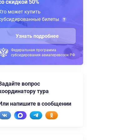
со скидкой 50%
Кто может купить
субсидированные билеты
Узнать подробнее
Федеральная программа
субсидирования авиаперевозок РФ
Задайте вопрос
координатору тура
Или напишите в сообщении