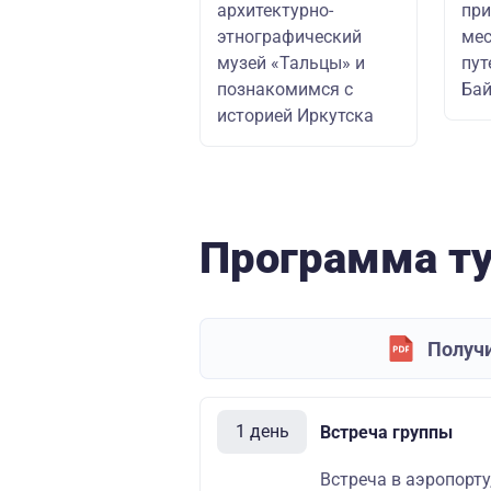
архитектурно-
при
этнографический
мес
музей «Тальцы» и
пут
познакомимся с
Бай
историей Иркутска
Программа т
Получи
1 день
Встреча группы
Встреча в аэропорту