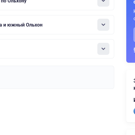
 по Ольхону
а и южный Ольхон