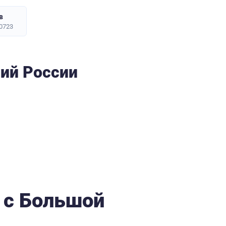
в
0723
ний России
 с Большой