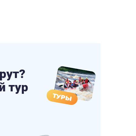
рут?
й тур
ТУРЫ