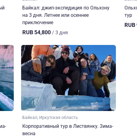
ый
Байкал: джип-экспедиция по Ольхону
Ольх
на 3 дня. Летнее или осеннее
тур
приключение
RUB 
RUB 54,800
/ 3 дня
Байкал
Иркутская область
ма-
Корпоративный тур в Листвянку. Зима-
весна