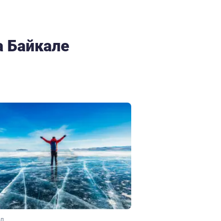
 Байкале
ал