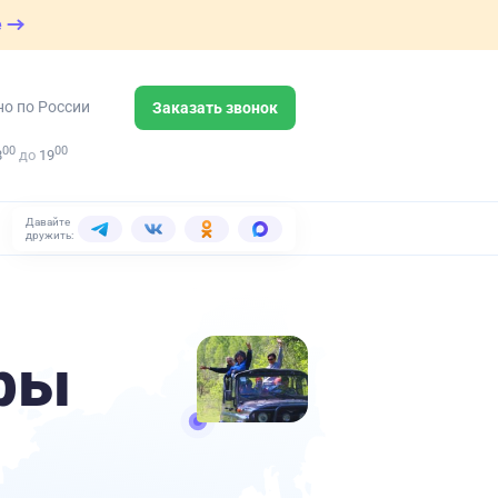
е
но по России
Заказать звонок
00
00
8
до
19
Давайте
дружить:
ры