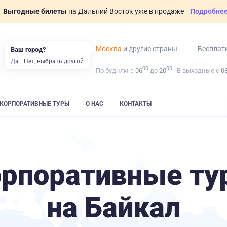
Выгодные билеты
на Дальний Восток уже в продаже
Подробне
Москва
и другие страны
Бесплат
Ваш город?
Да
Нет, выбрать другой
00
00
По будням с
06
до
20
В выходные с
0
КОРПОРАТИВНЫЕ ТУРЫ
О НАС
КОНТАКТЫ
орпоративные ту
на Байкал