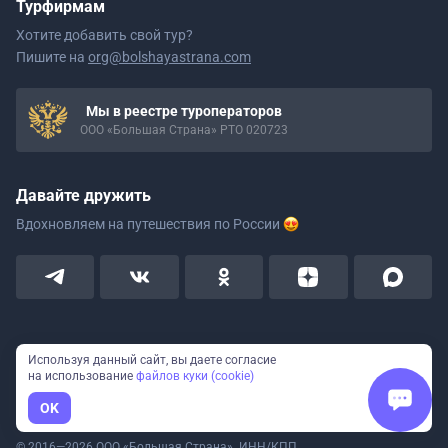
Турфирмам
Хотите добавить свой тур?
Пишите на
org@bolshayastrana.com
Мы в реестре туроператоров
ООО «Большая Страна» РТО 020723
Давайте дружить
Вдохновляем на путешествия
по России
Пользовательское соглашение
Используя данный сайт, вы даете согласие
на использование
файлов куки (cookie)
Политика конфиденциальности
OK
© 2016—2026 ООО «Большая Страна». ИНН/КПП