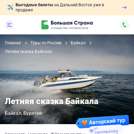
Выгодные билеты
на Дальний Восток уже в
продаже
Главная
Туры по России
Байкал
Летняя сказка Байкала
Летняя сказка Байкала
Байкал
Бурятия
Авторский тур
от
туроператора