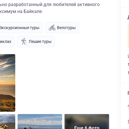
ьно разработанный для любителей активного
аксимум на Байкале.
Экскурсионные туры
Велотуры
циклах
Пешие туры
Еще 6 фото