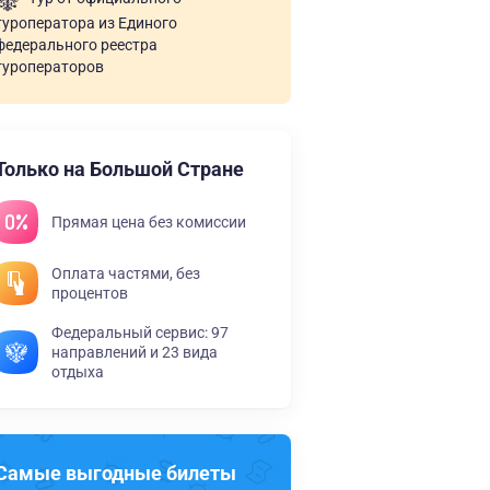
туроператора из Единого
федерального реестра
туроператоров
Только на Большой Стране
Прямая цена без комиссии
Оплата частями, без
процентов
Федеральный сервис: 97
направлений и 23 вида
отдыха
Самые выгодные билеты