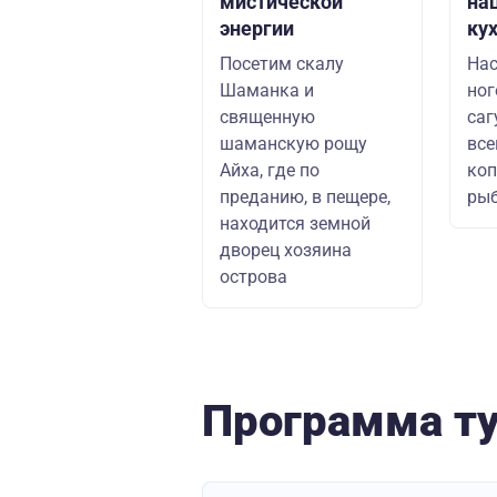
мистической
на
энергии
ку
Посетим скалу
Нас
Шаманка и
ног
священную
саг
шаманскую рощу
вс
Айха, где по
коп
преданию, в пещере,
ры
находится земной
дворец хозяина
острова
Программа т