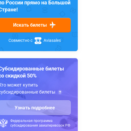
по России прямо на Большой
Стране!
Искать билеты
Совместно с
Aviasales
Субсидированные билеты
со скидкой 50%
Кто может купить
субсидированные билеты
Узнать подробнее
Федеральная программа
субсидирования авиаперевозок РФ