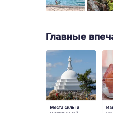
Главные впеч
Места силы и
Из