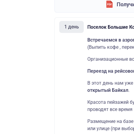
Получи
1 день
Поселок Большие К
Встречаемся в аэроп
(Выпить кофе , пере
Организационные во
Переезд на рейсово
В этот день нам уж
открытый Байкал
.
Красота пейзажей б
проводят все время
Размещение на базе
или улице (при выбо