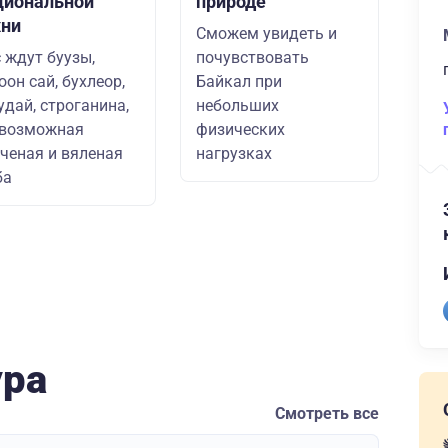
циональной
природе
хни
Сможем увидеть и
 ждут буузы,
почувствовать
оон сай, бухлеор,
Байкал при
удай, строганина,
небольших
евозможная
физических
ченая и вяленая
нагрузках
ба
ура
Смотреть все