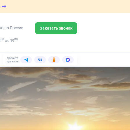
е
но по России
Заказать звонок
00
00
8
до
19
Давайте
дружить: