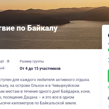
вие по Байкалу
орт
Размер группы
От 4
до 15 участников
вый
ступен для каждого любителя активного отдыха.
алу, на острове Ольхон и в Чивыркуйском
м местам в течение одного дня! Байдарки, кони,
, посещение Дацана – и это все в одном
ысячи километров по Байкальской земле.