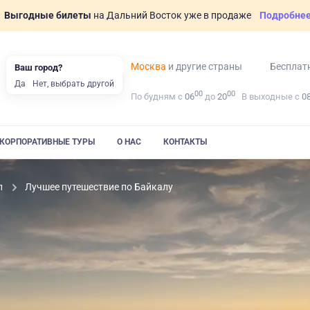
Выгодные билеты
на Дальний Восток уже в продаже
Подробне
Москва
и другие страны
Бесплат
Ваш город?
Да
Нет, выбрать другой
00
00
По будням с
06
до
20
В выходные с
0
КОРПОРАТИВНЫЕ ТУРЫ
О НАС
КОНТАКТЫ
л
Лучшее путешествие по Байкалу