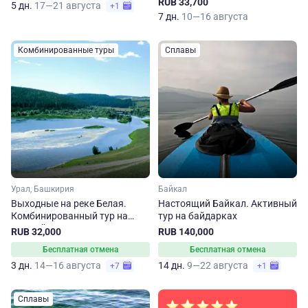
RUB 33,700
5 дн.
17—21 августа
+1
7 дн.
10—16 августа
Комбинированные туры
Сплавы
Урал, Башкирия
Байкал
Выходные на реке Белая.
Настоящий Байкал. Активный
Комбинированный тур на
тур на байдарках
Южный Урал
RUB 32,000
RUB 140,000
Бесплатная отмена
Бесплатная отмена
3 дн.
14—16 августа
14 дн.
9—22 августа
+7
+1
Сплавы