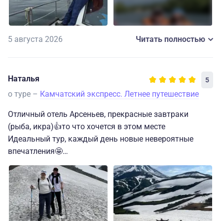
5 августа 2026
Читать полностью
Наталья
5
о туре –
Камчатский экспресс. Летнее путешествие
Отличный отель Арсеньев, прекрасные завтраки
(рыба, икра)👍то что хочется в этом месте
Идеальный тур, каждый день новые невероятные
впечатления🤩
Океан, вулканы, река.
Не хотелось уезжать.
В этом туре второй раз уже, пригласила друзей.