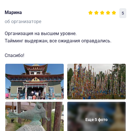
быта и в прекрасных людей которые живут на берегах
Марина
5
этого священного моря, спасибо Вам огромное!
об организаторе
Организация на высшем уровне.
Тайминг выдержан, все ожидания оправдались.
Спасибо!
Еще 5 фото