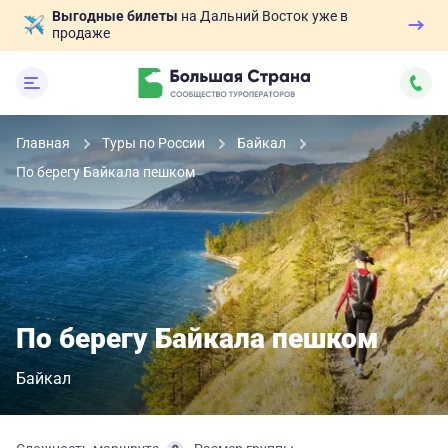
Выгодные билеты
на Дальний Восток уже в
продаже
Главная
Туры по России
Байкал
По берегу Байкала пешком
По берегу Байкала пешком
Байкал