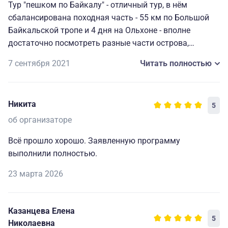
Тур "пешком по Байкалу" - отличный тур, в нём
сбалансирована походная часть - 55 км по Большой
Байкальской тропе и 4 дня на Ольхоне - вполне
достаточно посмотреть разные части острова,
посетить экскурсии и просто погулять.
7 сентября 2021
Читать полностью
Как момент для улучшения: после похода по Тропе нас
доставили из Большого Голоустного в Иркутск и в
Никита
5
этот же день из Иркутска на Ольхон. Поездки были
общественным транспортом и заняли весь день.
об организаторе
Между рейсами в Иркутске мы ждали 3 часа. Было бы
Всё прошло хорошо. Заявленную программу
удобнее и лучше с точки зрения использования
выполнили полностью.
времени заказать прямой трансфер из Голоустного на
Ольхон.
23 марта 2026
Казанцева Елена
5
Николаевна