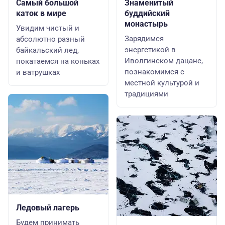
Самый большой
Знаменитый
каток в мире
буддийский
монастырь
Увидим чистый и
Зарядимся
абсолютно разный
энергетикой в
байкальский лед,
Иволгинском дацане,
покатаемся на коньках
познакомимся с
и ватрушках
местной культурой и
традициями
Ледовый лагерь
Будем принимать