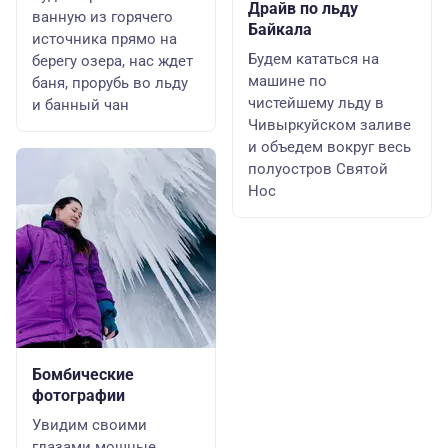
Драйв по льду
ванную из горячего
Байкала
источника прямо на
Будем кататься на
берегу озера, нас ждет
машине по
баня, прорубь во льду
чистейшему льду в
и банный чан
Чивыркуйском заливе
и объедем вокруг весь
полуостров Святой
Нос
Бомбические
фотографии
Увидим своими
глазами мощные