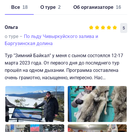
Все
18
о туре
2
об организаторе
16
Ольга
5
о туре –
По льду Чивыркуйского залива и
Баргузинская долина
Тур "Зимний Байкал" у меня с сыном состоялся 12-17
марта 2023 года. От первого дня до последнего тур
прошёл на одном дыхании. Программа составлена
очень грамотно, насыщенно, интересно. Нас
знакомили с красотами Бурятии, с буддизмом, просто
интересными людьми, живущими на этой земле, а,
главное, мы были на льду красивейшего озера
Байкал. Нас сопровождали интересные, грамотные,
увлеченные своим делом экскурсоводы: Николай,
Лариса и Сергей. Это люди, которые родились и живут
на этой земле, старались передать всю любовь и свои