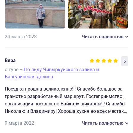
знания об этом крае нам. И это им удалось. Спасибо
им. Мы влюбились в этот замечательный край.
Хочется ещё сюда вернуться.
24 марта 2023
Читать полностью
Вера
5
о туре –
По льду Чивыркуйского залива и
Баргузинская долина
Поездка прошла великолепно!!! Спасибо большое за
грамотно разработанный маршрут. Гостеприимство ,
организация поездок по Байкалу шикарны!!! Спасибо
Николаю и Владимиру! Хороша кухня во всех местах
наших обедов. В отеле в Максимиха повара очень
9 марта 2022
Читать полностью
внимательны, готовят даже по индивидуальному