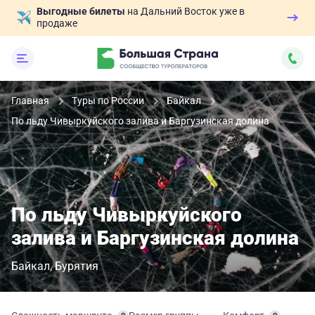
Выгодные билеты
на Дальний Восток уже в
продаже
Главная
Туры по России
Байкал
По льду Чивыркуйского залива и Баргузинская долина
По льду Чивыркуйского
залива и Баргузинская долина
Байкал
Бурятия