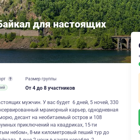
Байкал для настоящих
орт
Размер группы
От 4
до 8 участников
ний
стоящих мужчин. У вас будет 6 дней, 5 ночей, 330
онсервированный мраморный карьер, однодневная
морю, десант на необитаемый остров и 108
езумных приключений на квадриках, 15-ти
ым небом», 8-ми километровый пеший тур до
айкала. А еще 2 ночи в каюте корабля, 2