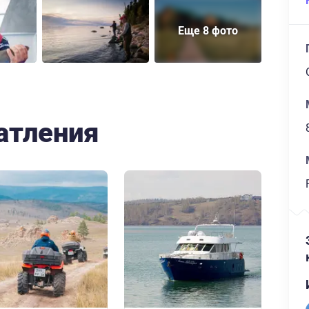
Еще 8 фото
атления