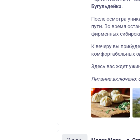
Бугульдейка
.
После осмотра уник
пути. Во время оста
фирменных сибирски
К вечеру вы прибуде
комфортабельных од
Здесь вас ждет ужин
Питание включено: о
2 день