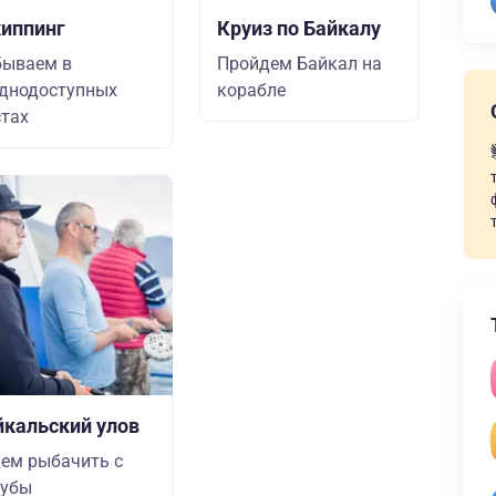
иппинг
Круиз по Байкалу
бываем в
Пройдем Байкал на
днодоступных
корабле
тах
йкальский улов
ем рыбачить с
лубы