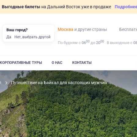
Выгодные билеты
на Дальний Восток уже в продаже
Подробне
Москва
и другие страны
Бесплат
Ваш город?
Да
Нет, выбрать другой
00
00
По будням с
06
до
20
В выходные с
0
КОРПОРАТИВНЫЕ ТУРЫ
О НАС
КОНТАКТЫ
л
Путешествие на Байкал для настоящих мужчин