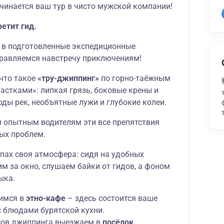
ачинается ваш тур в чисто мужской компании!
ретит гид.
 в подготовленные экспедиционные
равляемся навстречу приключениям!
 что такое
«тру-джиппинг»
по горно-таёжным
частками»: липкая грязь, боковые крены и
оды рек, необъятные лужи и глубокие колеи.
 опытным водителям эти все препятствия
бых проблем.
пах своя атмосфера: сидя на удобных
м за окно, слушаем байки от гидов, а фоном
ыка.
имся в
этно-кафе
– здесь состоится ваше
с блюдами бурятской кухни.
сов джиппинга выезжаем в
посёлок