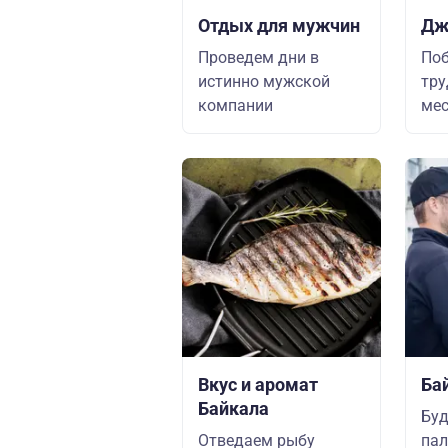
Отдых для мужчин
Дж
Проведем дни в
По
истинно мужской
тру
компании
мес
Вкус и аромат
Ба
Байкала
Буд
Отведаем рыбу
па