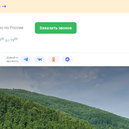
е
но по России
Заказать звонок
00
00
8
до
19
Давайте
дружить: