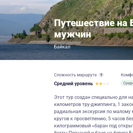
Путешествие на 
мужчин
Байкал
Сложность маршрута
Комф
Средний
уровень
Сред
Этот тур создан специально для на
километров тру-джиппинга, 1 зак
радиальная экскурсия по малому 
кругов к просветлению, 5 часов б
килограммовый «баран под открыт
бухты Песчаной и баня на берегу Б