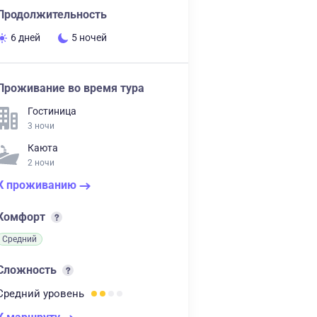
Продолжительность
6 дней
5 ночей
Проживание во время тура
Гостиница
3 ночи
Каюта
2 ночи
К проживанию
Комфорт
Средний
Сложность
Средний
уровень