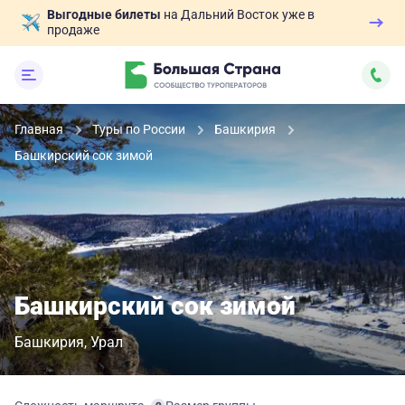
Выгодные билеты
на Дальний Восток уже в
продаже
Главная
Туры по России
Башкирия
Башкирский сок зимой
Башкирский сок зимой
Башкирия
Урал