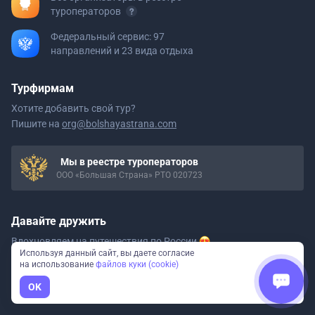
туроператоров
Федеральный сервис: 97
направлений и 23 вида отдыха
Турфирмам
Хотите добавить свой тур?
Пишите на
org@bolshayastrana.com
Мы в реестре туроператоров
ООО «Большая Страна» РТО 020723
Давайте дружить
Вдохновляем на путешествия
по России
Используя данный сайт, вы даете согласие
на использование
файлов куки (cookie)
OK