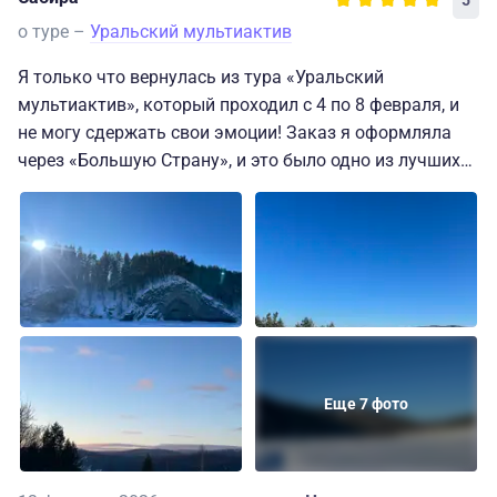
5
о туре –
Уральский мультиактив
Я только что вернулась из тура «Уральский
мультиактив», который проходил с 4 по 8 февраля, и
не могу сдержать свои эмоции! Заказ я оформляла
через «Большую Страну», и это было одно из лучших
решений, которые я приняла. Огромная благодарность
команде операторов и особенно менеджеру
Анастасии, которая помогла мне выбрать и
забронировать этот замечательный тур. Она была
всегда на связи, отвечая на все мои вопросы, что
сделало подготовку к путешествию более комфортной
и приятной.
Турбаза, на которой мы остановились, превзошла все
Еще 7 фото
ожидания. Здесь было тепло и уютно, а чистота была
на высшем уровне. Улыбчивые и дружелюбные
сотрудники создавали атмосферу домашнего уюта.
Поварская команда просто великолепна – каждая