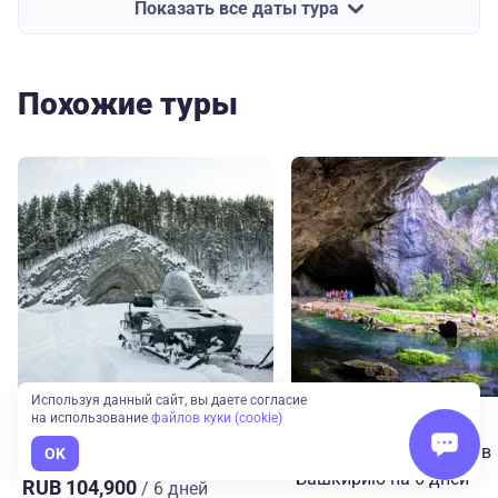
Показать все даты тура
Похожие туры
Используя данный сайт, вы даете согласие
на использование
файлов куки (cookie)
Башкирия
Урал
Башкирия
Урал
Зимняя Башкирия
Уральский мультитур в
OK
Башкирию на 6 дней
RUB 104,900
/ 6 дней