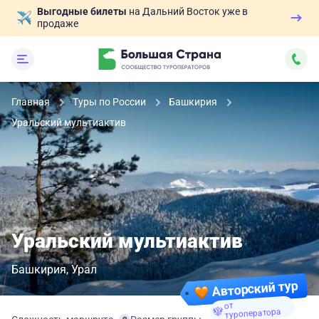
Выгодные билеты
на Дальний Восток уже в
продаже
Главная
Туры по России
Башкирия
Уральский мультиактив
Уральский мультиактив
Башкирия
Урал
Авторский тур
от
туроператора