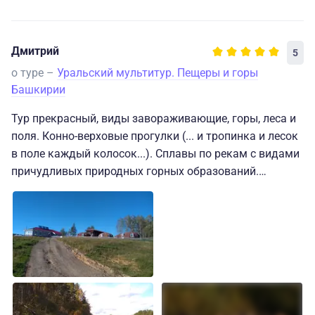
пункты программы конечно выполнили, но как-то все
без души что-ли.
Дмитрий
5
о туре –
Уральский мультитур. Пещеры и горы
Башкирии
Тур прекрасный, виды завораживающие, горы, леса и
поля. Конно-верховые прогулки (... и тропинка и лесок
в поле каждый колосок...). Сплавы по рекам с видами
причудливых природных горных образований.
Прогулки на горные склоны с видами на природе
ландшафты. В целом впечатления остаются теплые и
трепетные. Гиды, проводник, сотрудники душевные
знающие своё дело приятные люди с огромным
туристическим опытом.