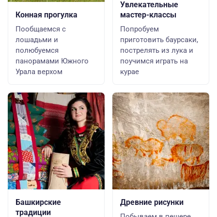
Увлекательные
Конная прогулка
мастер-классы
Пообщаемся с
Попробуем
лошадьми и
приготовить баурсаки,
полюбуемся
пострелять из лука и
панорамами Южного
поучимся играть на
Урала верхом
курае
Башкирские
Древние рисунки
традиции
Побываем в пещере