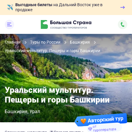
Выгодные билеты
на Дальний Восток уже в
продаже
Главная
Туры по России
Башкирия
Уральский мультитур. Пещеры и горы Башкирии
Уральский мультитур.
Пещеры и горы Башкирии
Башкирия
Урал
Авторский тур
от
туроператора