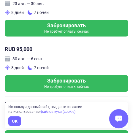
23 авг. — 30 авг.
8 дней
7 ночей
Забронировать
Не требует оплаты сейчас
RUB 95,000
30 авг. — 6 сент.
8 дней
7 ночей
Забронировать
Не требует оплаты сейчас
RUB 95,000
Используя данный сайт, вы даете согласие
на использование
файлов куки (cookie)
6 сент. — 13 сент.
OK
8 дней
7 ночей