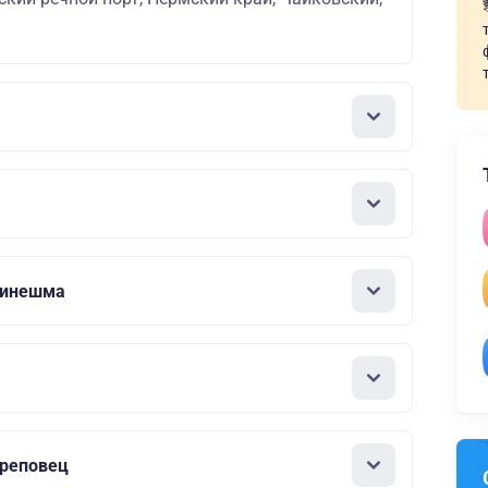
Кинешма
ереповец