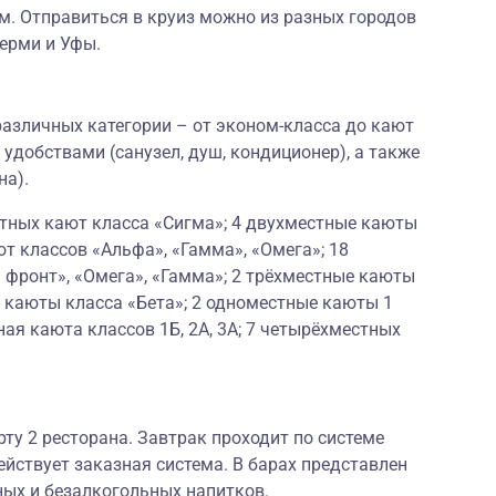
. Отправиться в круиз можно из разных городов
Перми и Уфы.
азличных категории – от эконом-класса до кают
 удобствами (санузел, душ, кондиционер), а также
на).
стных кают класса «Сигма»; 4 двухместные каюты
ют классов «Альфа», «Гамма», «Омега»; 18
 фронт», «Омега», «Гамма»; 2 трёхместные каюты
 каюты класса «Бета»; 2 одноместные каюты 1
ая каюта классов 1Б, 2А, 3А; 7 четырёхместных
рту 2 ресторана. Завтрак проходит по системе
ействует заказная система. В барах представлен
ных и безалкогольных напитков.