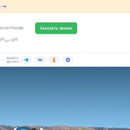
е
но по России
Заказать звонок
00
00
8
до
19
Давайте
дружить: