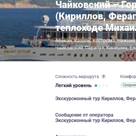
Чайковский – Го
(Кириллов, Ферап
теплоходе Михаи
Абакан
Казань
Кострома
Нижний
Чайковский
Сарапул
Кинешма
Ел
Сложность маршрута
Комфо
Легкий
уровень
Средни
Экскурсионный тур Кириллов, Фе
Сообщение от оператора
Экскурсионный тур Кириллов, Фе