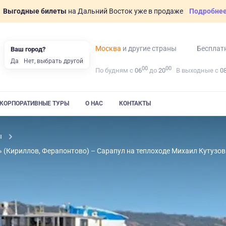
Выгодные билеты
на Дальний Восток уже в продаже
Подробне
Москва
и другие страны
Бесплат
Ваш город?
Да
Нет, выбрать другой
00
00
По будням с
06
до
20
В выходные с
0
КОРПОРАТИВНЫЕ ТУРЫ
О НАС
КОНТАКТЫ
ы
» (Кириллов, Ферапонтово) – Сарапул на теплоходе Михаил Кутузов