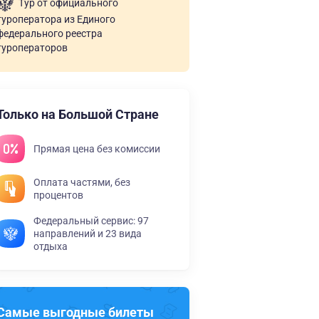
Тур от официального
туроператора из Единого
федерального реестра
туроператоров
Только на Большой Стране
Прямая цена без комиссии
Оплата частями, без
процентов
Федеральный сервис: 97
направлений и 23 вида
отдыха
Самые выгодные билеты