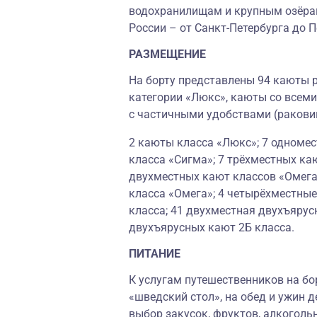
водохранилищам и крупным озёрам
России – от Санкт-Петербурга до 
РАЗМЕЩЕНИЕ
На борту представлены 94 каюты р
категории «Люкс», каюты со всеми
с частичными удобствами (ракови
2 каюты класса «Люкс»; 7 одноме
класса «Сигма»; 7 трёхместных ка
двухместных кают классов «Омега
класса «Омега»; 4 четырёхместные
класса; 41 двухместная двухъярусн
двухъярусных кают 2Б класса.
ПИТАНИЕ
К услугам путешественников на бо
«шведский стол», на обед и ужин д
выбор закусок, фруктов, алкоголь