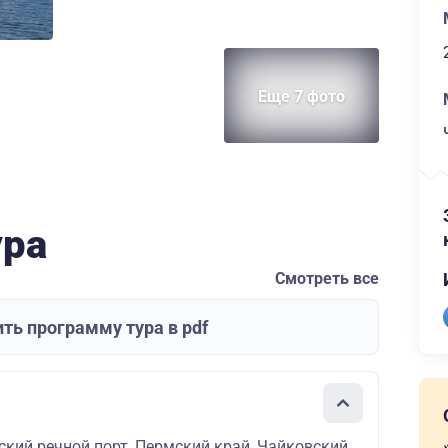
Еще 7 фото
ура
Смотреть все
ть программу тура в pdf
кий речной порт, Пермский край, Чайковский,