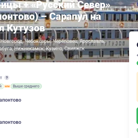
рицы + «Русский Север»
онтово) – Сарапул на
л Кутузов
 Новгород
Чебоксары
Череповец
Ярославль
абуга
Нижнекамск
Кузино
Свияжск
рт
й
Выше среднего
рапонтово
рапонтово