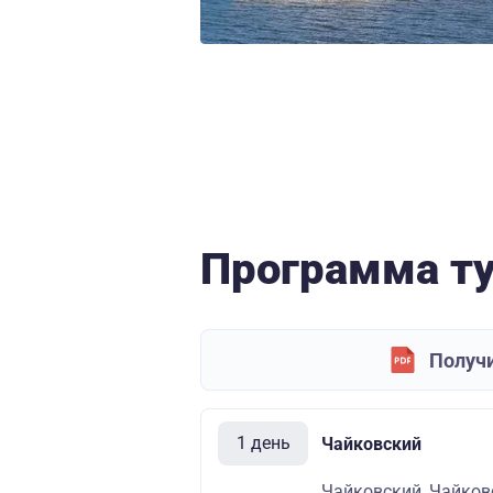
Программа т
Получи
1 день
Чайковский
Чайковский, Чайковс