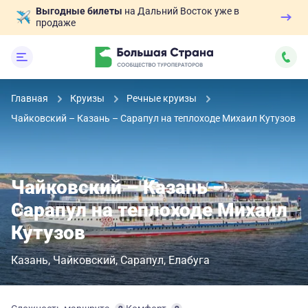
Выгодные билеты
на Дальний Восток уже в
продаже
Главная
Круизы
Речные круизы
Чайковский – Казань – Сарапул на теплоходе Михаил Кутузов
Чайковский – Казань –
Сарапул на теплоходе Михаил
Кутузов
Казань
Чайковский
Сарапул
Елабуга