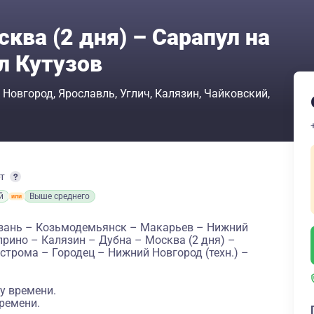
ква (2 дня) – Сарапул на
л Кутузов
 Новгород
Ярославль
Углич
Калязин
Чайковский
рт
й
Выше среднего
азань – Козьмодемьянск – Макарьев – Нижний
прино – Калязин – Дубна – Москва (2 дня) –
трома – Городец – Нижний Новгород (техн.) –
у времени.
ремени.