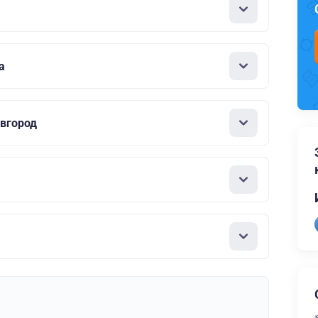
а
вгород