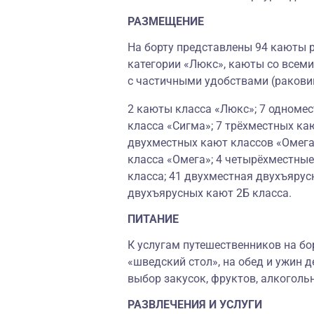
РАЗМЕЩЕНИЕ
На борту представлены 94 каюты р
категории «Люкс», каюты со всеми
с частичными удобствами (ракови
2 каюты класса «Люкс»; 7 одноме
класса «Сигма»; 7 трёхместных ка
двухместных кают классов «Омега
класса «Омега»; 4 четырёхместные
класса; 41 двухместная двухъярусн
двухъярусных кают 2Б класса.
ПИТАНИЕ
К услугам путешественников на бо
«шведский стол», на обед и ужин д
выбор закусок, фруктов, алкоголь
РАЗВЛЕЧЕНИЯ И УСЛУГИ