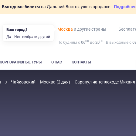
Выгодные билеты
на Дальний Восток уже в продаже
Подробне
Москва
и другие страны
Бесплат
Ваш город?
Да
Нет, выбрать другой
00
00
По будням с
06
до
20
В выходные с
0
КОРПОРАТИВНЫЕ ТУРЫ
О НАС
КОНТАКТЫ
ы
Чайковский – Москва (2 дня) – Сарапул на теплоходе Михаил