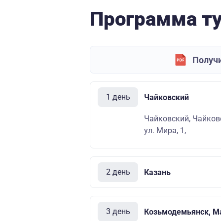
Программа т
Получи
1 день
Чайковский
Чайковский, Чайковс
ул. Мира, 1,
2 день
Казань
3 день
Козьмодемьянск, М