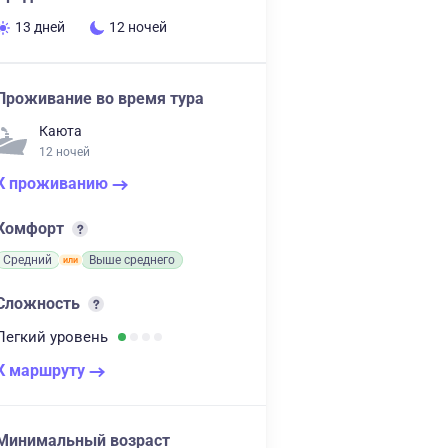
13 дней
12 ночей
Проживание во время тура
Каюта
12 ночей
К проживанию
Комфорт
Средний
Выше среднего
Сложность
Легкий
уровень
К маршруту
Минимальный возраст