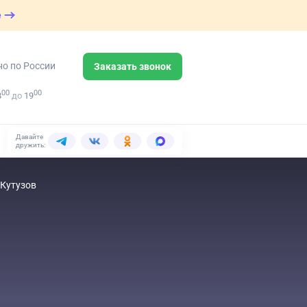
е
но по России
Заказать звонок
00
00
8
до
19
Давайте
дружить:
 Кутузов