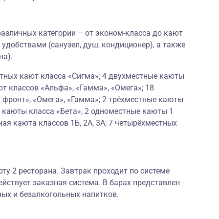
азличных категории – от эконом-класса до кают
 удобствами (санузел, душ, кондиционер), а также
на).
стных кают класса «Сигма»; 4 двухместные каюты
ют классов «Альфа», «Гамма», «Омега»; 18
 фронт», «Омега», «Гамма»; 2 трёхместные каюты
 каюты класса «Бета»; 2 одноместные каюты 1
ая каюта классов 1Б, 2А, 3А; 7 четырёхместных
рту 2 ресторана. Завтрак проходит по системе
ействует заказная система. В барах представлен
ных и безалкогольных напитков.