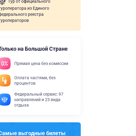
Тур от официального
туроператора из Единого
федерального реестра
туроператоров
Только на Большой Стране
Прямая цена без комиссии
Оплата частями, без
процентов
Федеральный сервис: 97
направлений и 23 вида
отдыха
Самые выгодные билеты