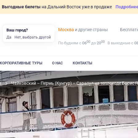
Выгодные билеты
на Дальний Восток уже в продаже
Подробне
Москва
и другие страны
Бесплат
Ваш город?
Да
Нет, выбрать другой
00
00
По будням с
06
до
20
В выходные с
0
КОРПОРАТИВНЫЕ ТУРЫ
О НАС
КОНТАКТЫ
ы
Чайковский – Пермь (Кунгур) – Сарапул на теплоходе Борис 