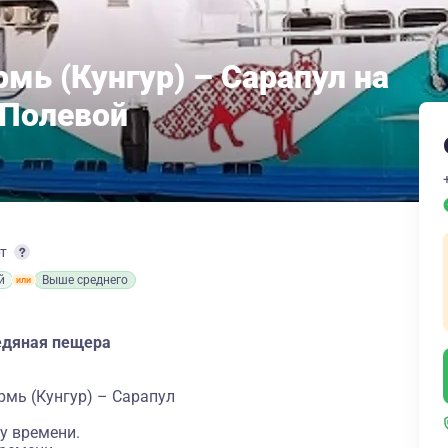
мь (Кунгур) – Сарапул на
 Полевой
рт
й
Выше среднего
едяная пещера
рмь (Кунгур) – Сарапул
у времени.