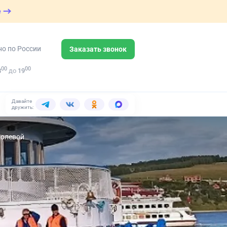
е
но по России
Заказать звонок
00
00
8
до
19
Давайте
дружить:
Полевой