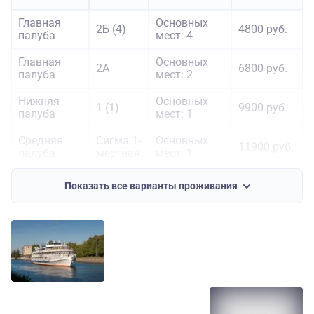
Главная
Основных
2Б (4)
4800 руб.
палуба
мест: 4
Главная
Основных
2А
6800 руб.
палуба
мест: 2
Нижняя
Основных
1 (1)
9900 руб.
палуба
мест: 1
Средняя
Сигма 1-
Основных
11900 руб.
палуба
местная
мест: 1
Шлюпочная
Сигма 1-
Основных
11900 руб.
Показать все варианты проживания
палуба
местная
мест: 1