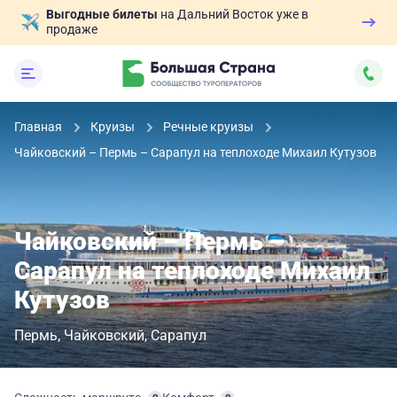
Выгодные билеты
на Дальний Восток уже в
продаже
Главная
Круизы
Речные круизы
Чайковский – Пермь – Сарапул на теплоходе Михаил Кутузов
Чайковский – Пермь –
Сарапул на теплоходе Михаил
Кутузов
Пермь
Чайковский
Сарапул