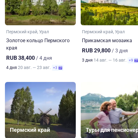
Пермский край
Урал
Пермский край
Урал
Золотое кольцо Пермского
Прикамская мозаика
края
RUB 29,800
/ 3 дня
RUB 38,400
/ 4 дня
3 дня
14 авг. — 16 авг.
+9
4 дня
20 авг. — 23 авг.
+3
Пермский край
Туры для пенсионе