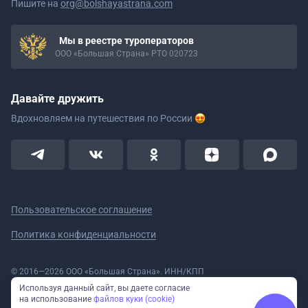
Пишите на
org@bolshayastrana.com
Мы в реестре туроператоров
ООО «Большая Страна» РТО 020723
Давайте дружить
Вдохновляем на путешествия
по России
Пользовательское соглашение
Политика конфиденциальности
© 2016—2026 ООО «Большая Страна». ИНН/КПП
5908078160/590801001 ОГРН 1185958020533
Используя данный сайт, вы даете согласие
Номер в реестре Роскомнадзора № 59-18-006319 (Приказ № 321 от
на использование
файлов куки (cookie)
11.10.2018)