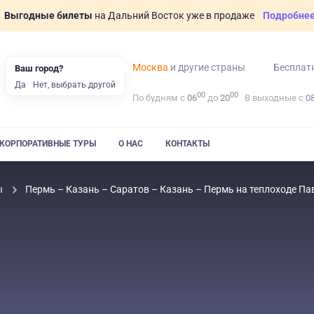
Выгодные билеты
на Дальний Восток уже в продаже
Подробне
Москва
и другие страны
Бесплат
Ваш город?
Да
Нет, выбрать другой
00
00
По будням с
06
до
20
В выходные с
0
КОРПОРАТИВНЫЕ ТУРЫ
О НАС
КОНТАКТЫ
ы
Пермь – Казань – Саратов – Казань – Пермь на теплоходе П