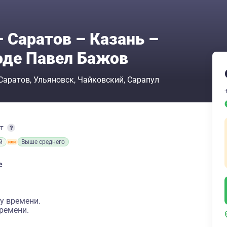
 Саратов – Казань –
оде Павел Бажов
Саратов
Ульяновск
Чайковский
Сарапул
рт
й
Выше среднего
е
у времени.
ремени.