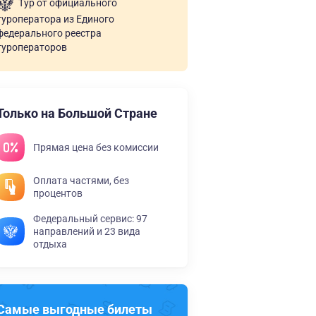
Тур от официального
туроператора из Единого
федерального реестра
туроператоров
Только на Большой Стране
Прямая цена без комиссии
Оплата частями, без
процентов
Федеральный сервис: 97
направлений и 23 вида
отдыха
Самые выгодные билеты