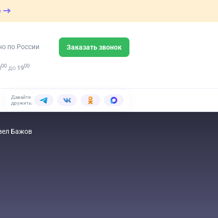
е
но по России
Заказать звонок
00
00
8
до
19
Давайте
дружить:
авел Бажов