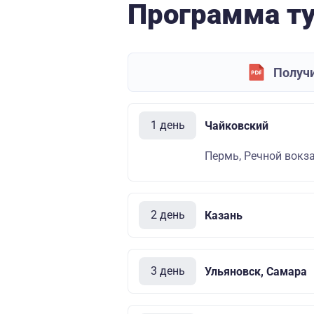
Программа т
Получи
1 день
Чайковский
Пермь, Речной вокза
2 день
Казань
3 день
Ульяновск, Самара