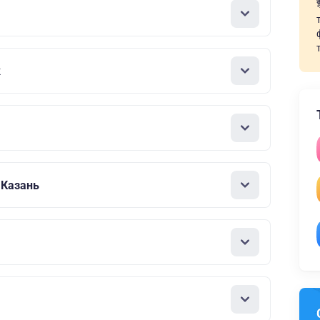
к
 Казань