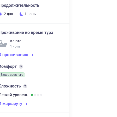
Продолжительность
2 дня
1 ночь
Проживание во время тура
Каюта
1 ночь
К проживанию
Комфорт
Выше среднего
Сложность
Легкий
уровень
К маршруту