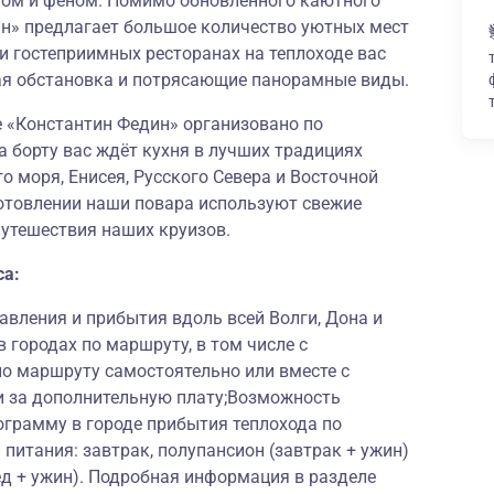
фом и феном. Помимо обновлённого каютного
ин» предлагает большое количество уютных мест
и гостеприимных ресторанах на теплоходе вас
ая обстановка и потрясающие панорамные виды.
е «Константин Федин» организовано по
а борту вас ждёт кухня в лучших традициях
о моря, Енисея, Русского Севера и Восточной
готовлении наши повара используют свежие
путешествия наших круизов.
са:
вления и прибытия вдоль всей Волги, Дона и
 городах по маршруту, в том числе с
по маршруту самостоятельно или вместе с
 за дополнительную плату;Возможность
ограмму в городе прибытия теплохода по
питания: завтрак, полупансион (завтрак + ужин)
ед + ужин). Подробная информация в разделе