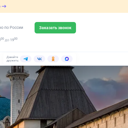
е
но по России
Заказать звонок
00
00
8
до
19
Давайте
дружить: