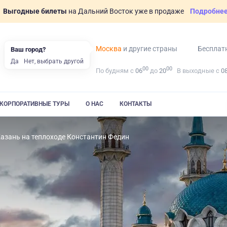
Выгодные билеты
на Дальний Восток уже в продаже
Подробне
Москва
и другие страны
Бесплат
Ваш город?
Да
Нет, выбрать другой
00
00
По будням с
06
до
20
В выходные с
0
КОРПОРАТИВНЫЕ ТУРЫ
О НАС
КОНТАКТЫ
азань на теплоходе Константин Федин