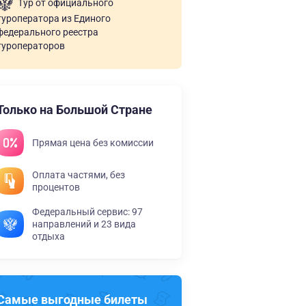
Тур от официального
туроператора из Единого
федерального реестра
туроператоров
Только на Большой Стране
Прямая цена без комиссии
Оплата частями, без
процентов
Федеральный сервис: 97
направлений и 23 вида
отдыха
Самые выгодные билеты