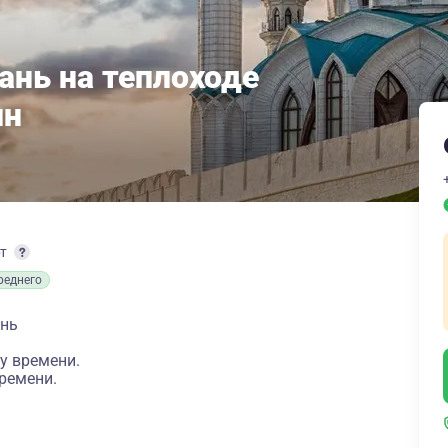
ань на теплоходе
ин
рт
реднего
ань
у времени.
ремени.