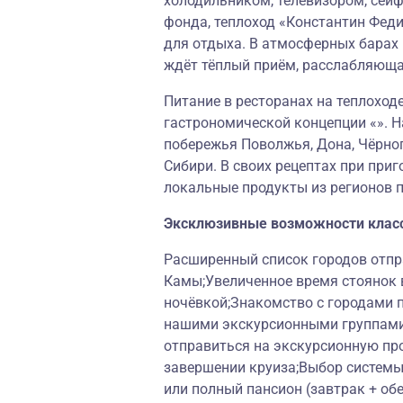
холодильником, телевизором, сей
фонда, теплоход «Константин Фед
для отдыха. В атмосферных барах 
ждёт тёплый приём, расслабляющ
Питание в ресторанах на теплоход
гастрономической концепции «». Н
побережья Поволжья, Дона, Чёрног
Сибири. В своих рецептах при при
локальные продукты из регионов 
Эксклюзивные возможности клас
Расширенный список городов отпра
Камы;Увеличенное время стоянок в
ночёвкой;Знакомство с городами 
нашими экскурсионными группами
отправиться на экскурсионную пр
завершении круиза;Выбор системы 
или полный пансион (завтрак + об