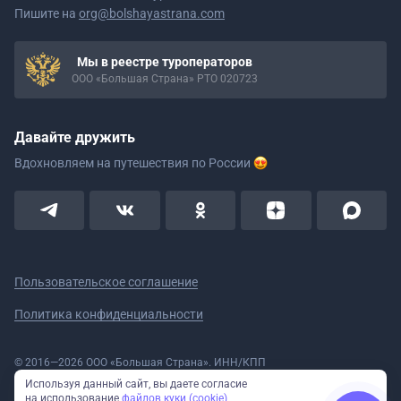
Пишите на
org@bolshayastrana.com
Мы в реестре туроператоров
ООО «Большая Страна» РТО 020723
Давайте дружить
Вдохновляем на путешествия
по России
Пользовательское соглашение
Политика конфиденциальности
© 2016—2026 ООО «Большая Страна». ИНН/КПП
5908078160/590801001 ОГРН 1185958020533
Используя данный сайт, вы даете согласие
Номер в реестре Роскомнадзора № 59-18-006319 (Приказ № 321 от
на использование
файлов куки (cookie)