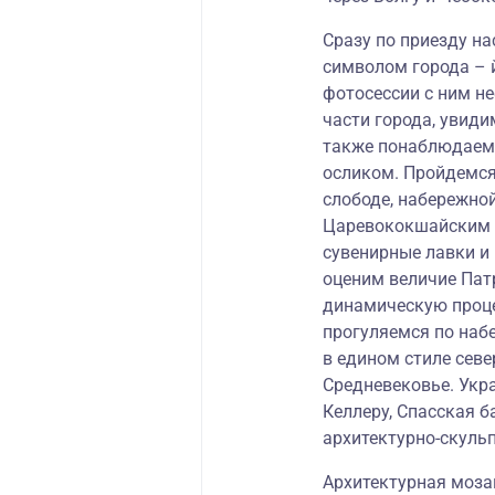
Сразу по приезду н
символом города –
фотосессии с ним н
части города, увиди
также понаблюдаем
осликом. Пройдемся
слободе, набережно
Царевококшайским к
сувенирные лавки и
оценим величие Пат
динамическую проце
прогуляемся по наб
в едином стиле севе
Средневековье. Ук
Келлеру, Спасская б
архитектурно-скуль
Архитектурная мозаи