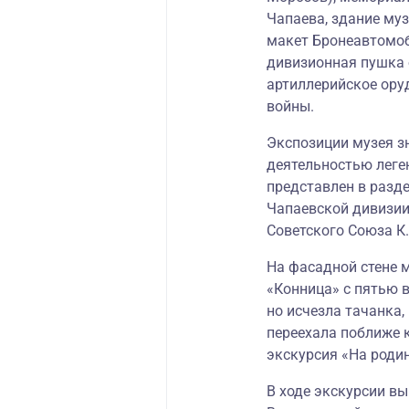
Чапаева, здание муз
макет Бронеавтомоб
дивизионная пушка о
артиллерийское ору
войны.
Экспозиции музея з
деятельностью леге
представлен в разде
Чапаевской дивизии
Советского Союза К.М
На фасадной стене м
«Конница» с пятью в
но исчезла тачанка,
переехала поближе к
экскурсия «На родин
В ходе экскурсии в