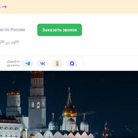
е
но по России
Заказать звонок
00
00
8
до
19
Давайте
дружить: