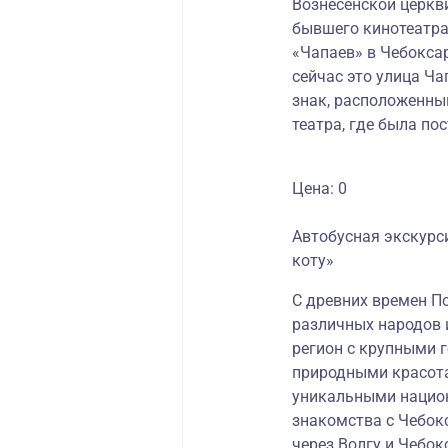
Вознесенской церкви
бывшего кинотеатра
«Чапаев» в Чебоксар
сейчас это улица Ча
знак, расположенны
театра, где была по
Цена: 0
Автобусная экскурс
коту»
С древних времен П
различных народов 
регион с крупными 
природными красот
уникальными нацио
знакомства с Чебок
через Волгу и Чебок