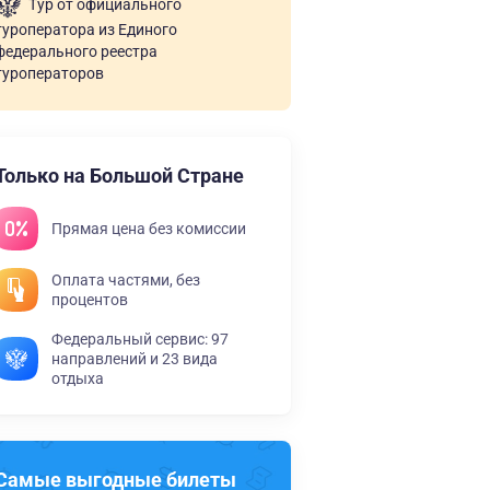
Тур от официального
туроператора из Единого
федерального реестра
туроператоров
Только на Большой Стране
Прямая цена без комиссии
Оплата частями, без
процентов
Федеральный сервис: 97
направлений и 23 вида
отдыха
Самые выгодные билеты