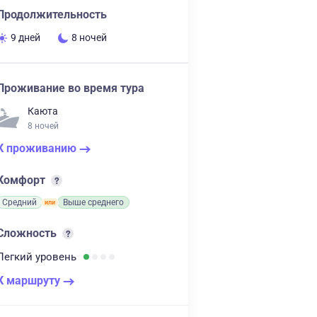
Продолжительность
9 дней
8 ночей
Проживание во время тура
Каюта
8 ночей
К проживанию
Комфорт
Средний
Выше среднего
Сложность
Легкий
уровень
К маршруту