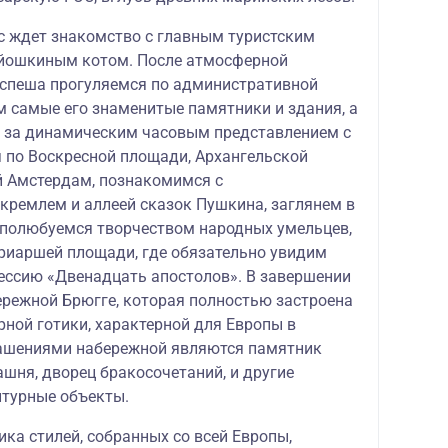
ас ждет знакомство с главным туристским
 йошкиным котом. После атмосферной
еспеша прогуляемся по административной
м самые его знаменитые памятники и здания, а
 за динамическим часовым представлением с
 по Воскресной площади, Архангельской
й Амстердам, познакомимся с
ремлем и аллеей сказок Пушкина, заглянем в
 полюбуемся творчеством народных умельцев,
риаршей площади, где обязательно увидим
ссию «Двенадцать апостолов». В завершении
ережной Брюгге, которая полностью застроена
рной готики, характерной для Европы в
рашениями набережной являются памятник
ашня, дворец бракосочетаний, и другие
птурные объекты.
ка стилей, собранных со всей Европы,