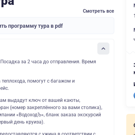
ура
Смотреть все
ть программу тура в pdf
 Посадка за 2 часа до отправления. Время
а теплохода, помогут с багажом и
ейс.
вам выдадут ключ от вашей каюты,
ран (номер закреплённого за вами столика),
мпании «ВодоходЪ», бланк заказа экскурсий
ервый день круиза).
редоставляются с ужина в соответствии с