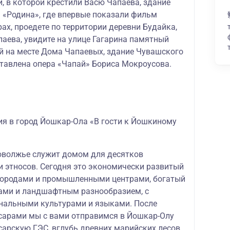
, в которой крестили Васю Чапаева, здание
 «Родина», где впервые показали фильм
ах, проедете по территории деревни Будайка,
паева, увидите на улице Гагарина памятный
й на месте Дома Чапаевых, здание Чувашского
ставлена опера «Чапай» Бориса Мокроусова.
ия в город Йошкар-Ола «В гости к Йошкиному
оволжье служит домом для десятков
и этносов. Сегодня это экономически развитый
городами и промышленными центрами, богатый
ами и ландшафтным разнообразием, с
нальными культурами и языками. После
сарами мы с вами отправимся в Йошкар-Олу
сарскую ГЭС, вглубь древних марийских лесов.