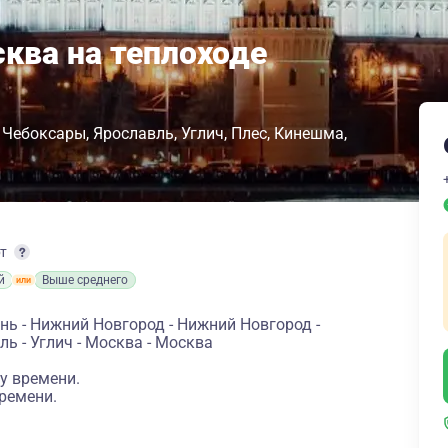
ква на теплоходе
Чебоксары
Ярославль
Углич
Плес
Кинешма
рт
й
Выше среднего
нь - Нижний Новгород - Нижний Новгород -
ль - Углич - Москва - Москва
у времени.
ремени.