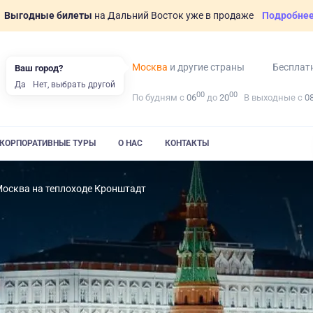
Выгодные билеты
на Дальний Восток уже в продаже
Подробне
Москва
и другие страны
Бесплат
Ваш город?
Да
Нет, выбрать другой
00
00
По будням с
06
до
20
В выходные с
0
КОРПОРАТИВНЫЕ ТУРЫ
О НАС
КОНТАКТЫ
осква на теплоходе Кронштадт