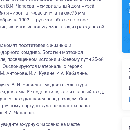
ея В.И. Чапаева, мемориальный дом-музей,
иля «Изотта - Фраскин», а также76 мм
бразца 1902 г.- русское лёгкое полевое
дие, активно используемое в годы гражданской
накомят посетителей с жизнью и
ндарного комдива. Богатый материал
ле, посвященном истории и боевому пути 25-ой
. Экспонируются материалы о героях
. Антонове, И.И. Кувине, И.А. Кабалине.
узея В. И. Чапаева - медная скульптура
садниками. Ее подсветили, как и главный вход,
 ранее находившаяся перед входом. Она
 речному порту, откуда начинается наша
е В.И. Чапаева».
ы увидите ажурную часовню на месте