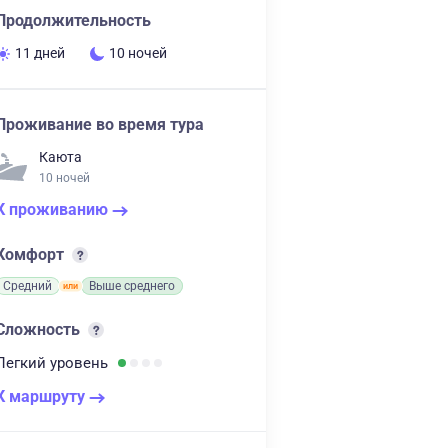
Продолжительность
11 дней
10 ночей
Проживание во время тура
Каюта
10 ночей
К проживанию
Комфорт
Средний
Выше среднего
Сложность
Легкий
уровень
К маршруту