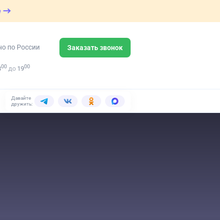
е
но по России
Заказать звонок
00
00
8
до
19
Давайте
дружить: