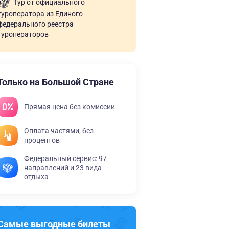
Тур от официального
туроператора из Единого
федерального реестра
туроператоров
Только на Большой Стране
Прямая цена без комиссии
Оплата частями, без
процентов
Федеральный сервис: 97
направлений и 23 вида
отдыха
Самые выгодные билеты