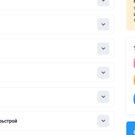
рьстрой