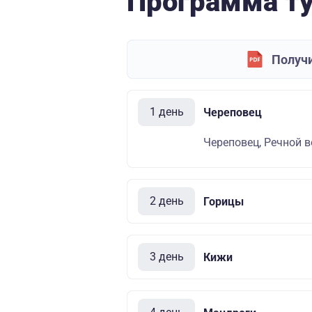
Программа т
Получи
1 день
Череповец
Череповец, Речной во
2 день
Горицы
3 день
Кижи