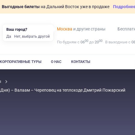
Выгодные билеты
на Дальний Восток уже в продаже
Подробне
Москва
и другие страны
Бесплат
Ваш город?
Да
Нет, выбрать другой
00
00
По будням с
06
до
20
В выходные с
0
КОРПОРАТИВНЫЕ ТУРЫ
О НАС
КОНТАКТЫ
ы
2 Дня) – Валаам – Череповец на теплоходе Дмитрий Пожарский