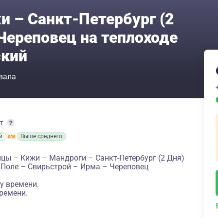
и – Санкт-Петербург (2
Череповец на теплоходе
кий
вала
рт
й
Выше среднего
цы – Кижи – Мандроги – Санкт-Петербург (2 Дня)
 Поле – Свирьстрой – Ирма – Череповец
у времени.
ремени.