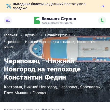
Выгодные билеты
на Дальний Восток уже в
продаже
Главная
Круизы
Речные круизы
Череповец – Нижний Новгород на теплоходе Константин
Федин
Череповец – Нижний
Новгород на теплоходе
Константин Федин
Кострома
Нижний Новгород
Череповец
Ярославль
Плес
Мышкин
Городец